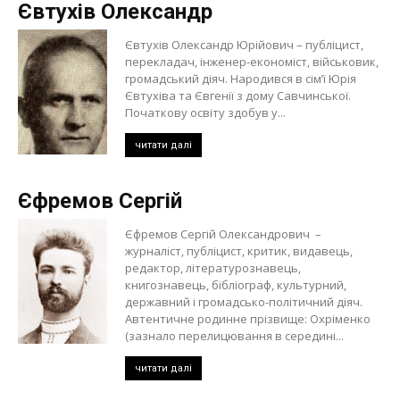
Євтухів Олександр
Євтухів Олександр Юрійович – публіцист,
перекладач, інженер-економіст, військовик,
громадський діяч. Народився в сім’ї Юрія
Євтухіва та Євгенії з дому Савчинської.
Початкову освіту здобув у...
читати далі
Єфремов Сергій
Єфремов Сергій Олександрович –
журналіст, публіцист, критик, видавець,
редактор, літературознавець,
книгознавець, бібліограф, культурний,
державний і громадсько-політичний діяч.
Автентичне родинне прізвище: Охріменко
(зазнало перелицювання в середині...
читати далі