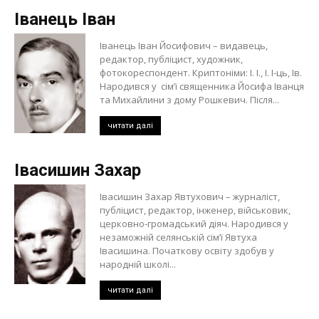
Іванець Іван
Іванець Іван Йосифович – видавець,
редактор, публіцист, художник,
фотокореспондент. Криптоніми: І. І., І. І-ць, Ів.
Народився у сім’ї священника Йосифа Іванця
та Михайлини з дому Рошкевич. Після...
читати далі
Івасишин Захар
Івасишин Захар Явтухович – журналіст,
публіцист, редактор, інженер, військовик,
церковно-громадський діяч. Народився у
незаможній селянській сім’ї Явтуха
Івасишина. Початкову освіту здобув у
народній школі...
читати далі