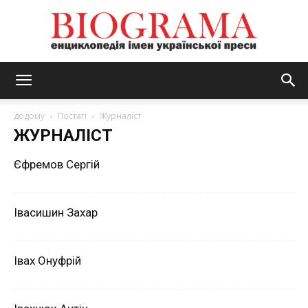
BIOGRAMA
додому
Постаті
Журналіст
ЖУРНАЛІСТ
Єфремов Сергій
Івасишин Захар
Івах Онуфрій