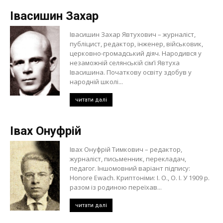
Івасишин Захар
Івасишин Захар Явтухович – журналіст,
публіцист, редактор, інженер, військовик,
церковно-громадський діяч. Народився у
незаможній селянській сім’ї Явтуха
Івасишина. Початкову освіту здобув у
народній школі...
читати далі
Івах Онуфрій
Івах Онуфрій Тимкович – редактор,
журналіст, письменник, перекладач,
педагог. Іншомовний варіант підпису:
Honore Ewach. Криптоніми: І. О., О. І. У 1909 р.
разом із родиною переїхав...
читати далі