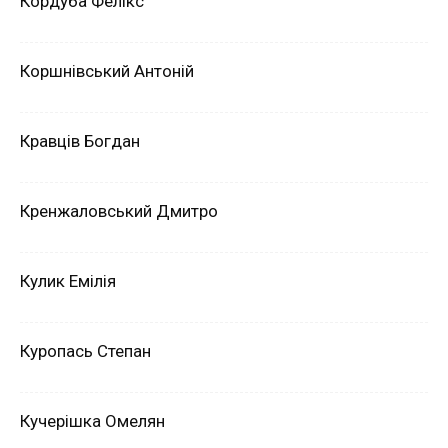
Кордуба Фелікс
Коршнівський Антоній
Кравців Богдан
Кренжаловський Дмитро
Кулик Емілія
Куропась Степан
Кучерішка Омелян