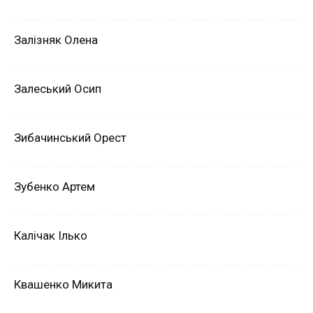
Залізняк Олена
Залеський Осип
Зибачинський Орест
Зубенко Артем
Калічак Ілько
Квашенко Микита