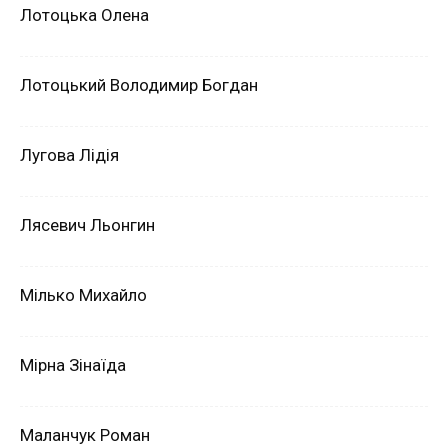
Лотоцька Олена
Лотоцький Володимир Богдан
Лугова Лідія
Лясевич Льонгин
Мілько Михайло
Мірна Зінаїда
Маланчук Роман