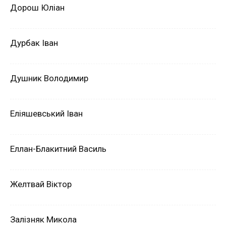
Дорош Юліан
Дурбак Іван
Душник Володимир
Еліяшевський Іван
Еллан-Блакитний Василь
Желтвай Віктор
Залізняк Микола