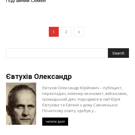
Підгайний Семен
1
2
Євтухів Олександр
Євтухів Олександр Юрійович – публіцист,
перекладач, інженер-економіст, військовик,
громадський діяч. Народився в сім’ї Юрія
Євтухіва та Євгенії з дому Савчинської.
Початкову освіту здобув у...
читати далі