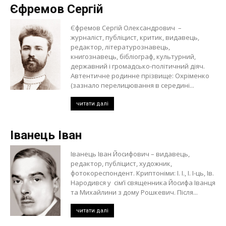
Єфремов Сергій
Єфремов Сергій Олександрович –
журналіст, публіцист, критик, видавець,
редактор, літературознавець,
книгознавець, бібліограф, культурний,
державний і громадсько-політичний діяч.
Автентичне родинне прізвище: Охріменко
(зазнало перелицювання в середині...
читати далі
Іванець Іван
Іванець Іван Йосифович – видавець,
редактор, публіцист, художник,
фотокореспондент. Криптоніми: І. І., І. І-ць, Ів.
Народився у сім’ї священника Йосифа Іванця
та Михайлини з дому Рошкевич. Після...
читати далі