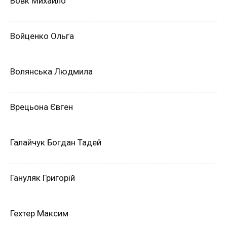
Вовк Михайло
Войценко Ольга
Волянська Людмила
Врецьона Євген
Галайчук Богдан Тадей
Гануляк Григорій
Гехтер Максим