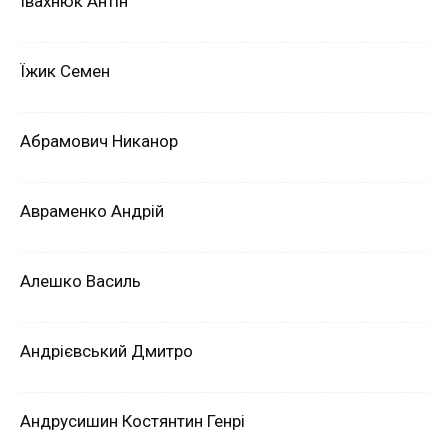
Івахнюк Антін
Їжик Семен
Абрамович Никанор
Авраменко Андрій
Алешко Василь
Андрієвський Дмитро
Андрусишин Костянтин Генрі