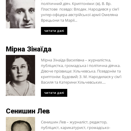
політичний діяч. Криптоніми: (в), В. Вр.
Пластове псевдо: Влодек. Народився у сім’ї
унтер-офіцера австрійської армії Омеляна
Врецьони та Марії...
читати далі
Мірна Зінаїда
Мірна Зінаїда Василівна – журналістка,
публіцистка, громадська і політична діячка.
Дівоче прізвище: Хільчевська. Псевдонім та
криптонім: Будовий; З. М. Народилася у сім’ї
Василя та Катерини Хільчевських....
читати далі
Сенишин Лев
Сенишин Лев – журналіст, редактор,
публіцист, карикатурист, громадсько-