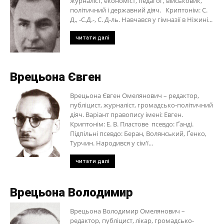
журналіст, економіст, педагог, військовик,
політичний і державний діяч. Криптонім: С.
Д., -С.Д.-, С. Д-ль. Навчався у гімназії в Ніжині...
читати далі
Врецьона Євген
Врецьона Євген Омелянович – редактор,
публіцист, журналіст, громадсько-політичний
діяч. Варіант правопису імені: Евген.
Криптонім: Е. В. Пластове псевдо: Ґанді.
Підпільні псевдо: Беран, Волянський, Ґенко,
Турчин. Народився у сім’ї...
читати далі
Врецьона Володимир
Врецьона Володимир Омелянович –
редактор, публіцист, лікар, громадсько-