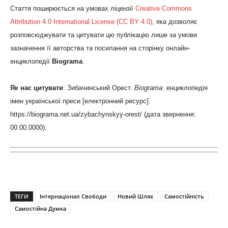
Стаття поширюється на умовах ліцензії
Creative Commons
Attribution 4.0 International License (CC BY 4.0)
, яка дозволяє
розповсюджувати та цитувати цю публікацію лише за умови
зазначення її авторства та посилання на сторінку онлайн-
енциклопедії
Biograma
.
Як нас цитувати
: Зибачинський Орест.
Biograma
: енциклопедія
імен української преси [електронний ресурс].
https://biograma.net.ua/zybachynskyy-orest/ (дата звернення:
00.00.0000).
ТЕГИ
Інтернаціонал Свободи
Новий Шлях
Самостійність
Самостійна Думка