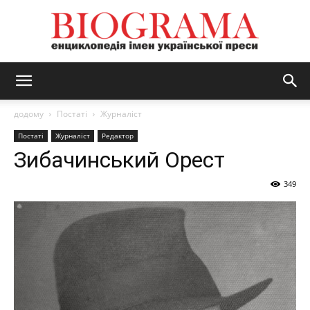
BIOGRAMA
додому
Постаті
Журналіст
Постаті
Журналіст
Редактор
Зибачинський Орест
349