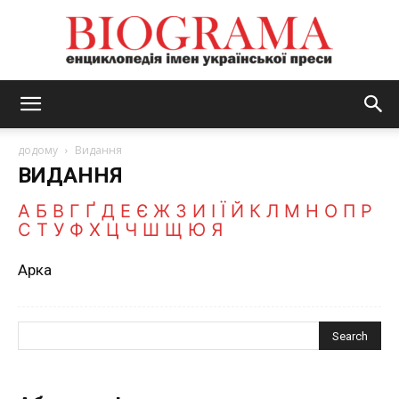
BIOGRAMA
додому
Видання
ВИДАННЯ
А
Б
В
Г
Ґ
Д
Е
Є
Ж
З
И
І
Ї
Й
К
Л
М
Н
О
П
Р
С
Т
У
Ф
Х
Ц
Ч
Ш
Щ
Ю
Я
Арка