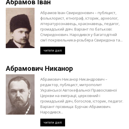
Абрамов Іван
Абрамов Іван Свиридонович – публіцист,
фольклорист, етнограф, історик, археолог,
літературознавець, краєзнавець, педагог,
громадський діяч. Варіант по батькові:
Спиридонович. Народився у багатодітній
сім'ї покрівельника-різьбяра Свиридона та...
читати далі
Абрамович Никанор
Абрамович Никанор Никандрович –
редактор, публіцист, митрополит
Української Автокефальної Православної
Церкви на еміграції, церковний і
громадський діяч, богослов, історик, педагог.
Варіант прізвища: Бурчак-Абрамович.
Народився...
читати далі