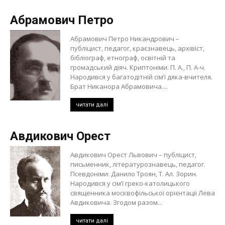
Абрамович Петро
Абрамович Петро Никандрович –
публіцист, педагог, краєзнавець, архівіст,
бібліограф, етнограф, освітній та
громадський діяч. Криптоніми: П. А., П. А-ч.
Народився у багатодітній сім’ї дяка-вчителя.
Брат Никанора Абрамовича....
читати далі
Авдикович Орест
Авдикович Орест Львович – публіцист,
письменник, літературознавець, педагог.
Псевдоніми: Данило Троян, Т. Ал. Зорин.
Народився у сім’ї греко-католицького
священника москвофільської орієнтації Лева
Авдиковича. Згодом разом...
читати далі