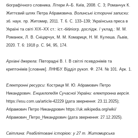
біографічного словника. Літери А–Б. Київ, 2008. С. 3; Романчук К.
Життєвий шлях Петра Абрамовича.
Волинські історичні записки
:
зб. наук. пр. Житомир, 2011. Т. 6. С. 133–139; Українська преса в
Україні та світі ХІХ–ХХ ст.: іст.-бібліогр. дослідж. / уклад.: М. М.
Романюк, Л. В. Сніцарчук, М. М. Комариця, Н. М. Кулеша. Львів,
2020. Т. 6: 1918 р. С. 94, 95, 174.
Архівні джерела
: Півторадні В. І. В світлі псевдонімів та
криптонімів [словник]. ЛННБУ. Відділ рукоп. Ф. 274. № 101. Арк. 1.
Електронні
ресурси
: Костриця М. Ю. Абрамович Петро
Никандрович.
Енциклопедія Сучасної України
: електронна версія
.
https://esu.com.ua/article-42229 (дата звернення: 23.11.2025);
Абрамович Петро Никандрович https://uk.wikipedia.org/wiki/
Абрамович_Петро_Никандрович (дата звернення: 27.12.2025).
Світлина
:
Реабілітовані історією
: у 27 т. Житомирська