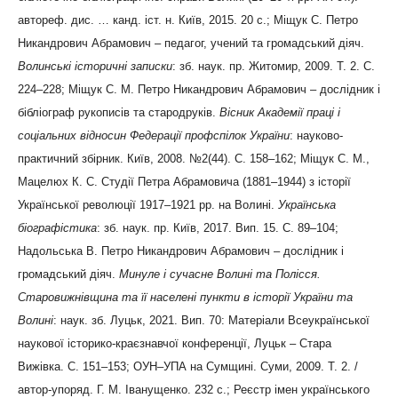
автореф. дис. … канд. іст. н. Київ, 2015. 20 с.; Міщук С. Петро
Никандрович Абрамович – педагог, учений та громадський діяч.
Волинські історичні записки
: зб. наук. пр. Житомир, 2009. Т. 2. С.
224–228; Міщук С. М. Петро Никандрович Абрамович – дослідник і
бібліограф рукописів та стародруків.
Вісник Академії праці і
соціальних відносин Федерації профспілок України
: науково-
практичний збірник. Київ, 2008. №2(44). С. 158–162; Міщук С. М.,
Мацелюх К. С. Студії Петра Абрамовича (1881–1944) з історії
Української революції 1917–1921 рр. на Волині.
Українська
біографістика
: зб. наук. пр. Київ, 2017. Вип. 15. С. 89–104;
Надольська В. Петро Никандрович Абрамович – дослідник і
громадський діяч.
Минуле і сучасне Волині та Полісся.
Старовижнівщина та її населені пункти в історії України та
Волині
: наук. зб. Луцьк, 2021. Вип. 70: Матеріали Всеукраїнської
наукової історико-краєзнавчої конференції, Луцьк – Стара
Вижівка. С. 151–153; ОУН–УПА на Сумщині. Суми, 2009. Т. 2. /
автор-упоряд. Г. М. Іванущенко. 232 с.; Реєстр імен українського