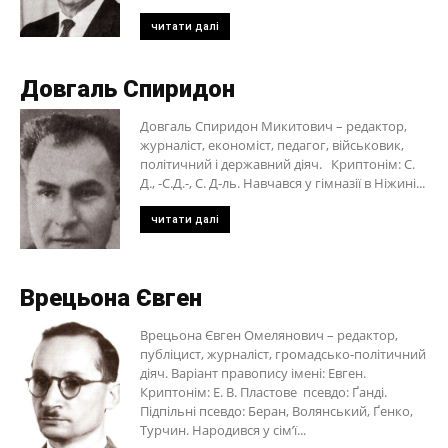
читати далі
Довгаль Спиридон
Довгаль Спиридон Микитович – редактор,
журналіст, економіст, педагог, військовик,
політичний і державний діяч. Криптонім: С.
Д., -С.Д.-, С. Д-ль. Навчався у гімназії в Ніжині...
читати далі
Врецьона Євген
Врецьона Євген Омелянович – редактор,
публіцист, журналіст, громадсько-політичний
діяч. Варіант правопису імені: Евген.
Криптонім: Е. В. Пластове псевдо: Ґанді.
Підпільні псевдо: Беран, Волянський, Ґенко,
Турчин. Народився у сім’ї...