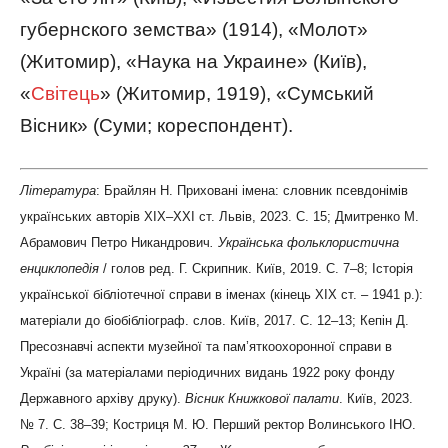
губернского земства» (1914), «Молот»
(Житомир), «Наука на Украине» (Київ),
«
Світець
» (Житомир, 1919), «Сумський
Вісник» (Суми; кореспондент).
Література
: Брайлян Н. Приховані імена: словник псевдонімів
українських авторів ХІХ–ХХІ ст. Львів, 2023. С. 15; Дмитренко М.
Абрамович Петро Никандрович
. Українська фольклористична
енциклопедія
/ голов ред. Г. Скрипник. Київ, 2019. С. 7–8; Історія
української бібліотечної справи в іменах (кінець ХІХ ст. – 1941 р.):
матеріали до біобібліограф. слов. Київ, 2017. С. 12–13; Кепін Д.
Пресознавчі аспекти музейної та пам’яткоохоронної справи в
Україні (за матеріалами періодичних видань 1922 року фонду
Державного архіву друку).
Вісник Книжкової палати
. Київ, 2023.
№ 7. С. 38–39; Костриця М. Ю. Перший ректор Волинського ІНО.