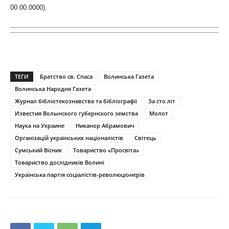
00.00.0000).
ТЕГИ
Братство св. Спаса
Волинська Газета
Волинська Народня Газета
Журнал бібліотекознавства та бібліографії
За сто літ
Известия Волынского губернского земства
Молот
Наука на Украине
Никанор Абрамович
Організацій українських націоналістів
Світець
Сумський Вісник
Товариство «Просвіта»
Товариство дослідників Волині
Українська партія соціалістів-революціонерів