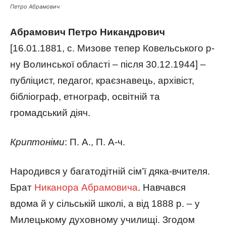
Петро Абрамович
Абрамович Петро Никандрович
[16.01.1881, с. Мизове тепер Ковельського р-
ну Волинської області – після 30.12.1944] –
публіцист,
педагог,
краєзнавець, архівіст,
бібліограф, етнограф, освітній та
громадський діяч.
Криптоніми
: П. А., П. А-ч.
Народився у багатодітній сім’ї дяка-вчителя.
Брат
Никанора Абрамовича
. Навчався
вдома й у сільській школі, а від 1888 р. – у
Милецькому духовному училищі. Згодом