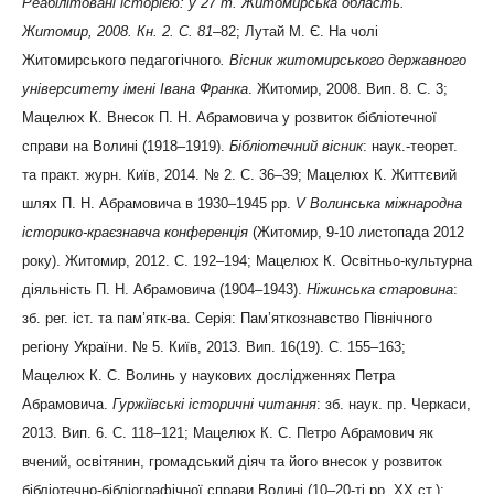
Реабілітовані історією
: у 27 т. Житомирська область.
Житомир, 2008. Кн. 2. С. 81
–82; Лутай М. Є. На чолі
Житомирського педагогічного
. Вісник житомирського державного
університету імені Івана Франка
. Житомир, 2008. Вип. 8. С. 3;
Мацелюх К. Внесок П. Н. Абрамовича у розвиток бібліотечної
справи на Волині (1918–1919).
Бібліотечний вісник
: наук.-теорет.
та практ. журн. Київ, 2014. № 2. С. 36–39; Мацелюх К. Життєвий
шлях П. Н. Абрамовича в 1930–1945 рр.
V Волинська міжнародна
історико-краєзнавча конференція
(Житомир, 9-10 листопада 2012
року). Житомир, 2012. С. 192–194; Мацелюх К. Освітньо-культурна
діяльність П. Н. Абрамовича (1904–1943).
Ніжинська старовина
:
зб. рег. іст. та пам’ятк-ва. Серія: Пам’яткознавство Північного
регіону України. № 5. Київ, 2013. Вип. 16(19). С. 155–163;
Мацелюх К. С. Волинь у наукових дослідженнях Петра
Абрамовича.
Гуржіївські історичні читання
: зб. наук. пр. Черкаси,
2013. Вип. 6. С. 118–121; Мацелюх К. С. Петро Абрамович як
вчений, освітянин, громадський діяч та його внесок у розвиток
бібліотечно-бібліографічної справи Волині (10–20-ті рр. ХХ ст.):