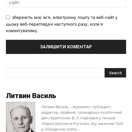
збережіть моє ім'я, електронну пошту та веб-сайт у
цьому веб-переглядачі наступного разу, коли я
коментуватиму.
Литвин Василь
Литвин Василь – журналіст, публіцист,
редактор, правник, громадсько-політичний
діяч. Криптонім: В. Л. Навчався у гімназії
«Рідної Школи» в Рогатині, яку закінчив 1929
р. Юридичну освіту...