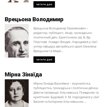
читати далі
Врецьона Володимир
Врецьона Володимир Омелянович –
редактор, публіцист, лікар, громадсько-
політичний діяч. Криптоніми: (в), В. Вр.
Пластове псевдо: Влодек. Народився у сім’ї
унтер-офіцера австрійської армії Омеляна
Врецьони та Марії...
читати далі
Мірна Зінаїда
Мірна Зінаїда Василівна – журналістка,
публіцистка, громадська і політична діячка.
Дівоче прізвище: Хільчевська. Псевдонім та
криптонім: Будовий; З. М. Народилася у сім’ї
Василя та Катерини Хільчевських....