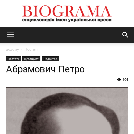
BIOGRAMA
додому
Постаті
Постаті
Публіцист
Редактор
Абрамович Петро
604