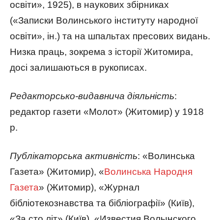
освіти», 1925), в наукових збірниках
(«Записки Волинського інституту народної
освіти», ін.) та на шпальтах пресових видань.
Низка праць, зокрема з історії Житомира,
досі залишаються в рукописах.
Редакторсько-видавнича діяльність
:
редактор газети «Молот» (Житомир) у 1918
р.
Публікаторська активність
: «Волинська
Газета» (Житомир), «
Волинська Народня
Газета
» (Житомир), «Журнал
бібліотекознавства та бібліографії» (Київ),
«За сто літ» (Київ), «Известия Волынского