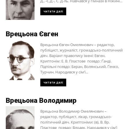
Д., -С.Д.-, С. Д-ль. Навчався у гімназії в Ніжині...
читати далі
Врецьона Євген
Врецьона Євген Омелянович – редактор,
публіцист, журналіст, громадсько-політичний
діяч. Варіант правопису імені: Евген.
Криптонім: Е. В. Пластове псевдо: Ґанді.
Підпільні псевдо: Беран, Волянський, Ґенко,
Турчин. Народився у сім’ї...
читати далі
Врецьона Володимир
Врецьона Володимир Омелянович –
редактор, публіцист, лікар, громадсько-
політичний діяч. Криптоніми: (в), В. Вр.
Пластове псевдо: Влодек. Народився у сім’ї