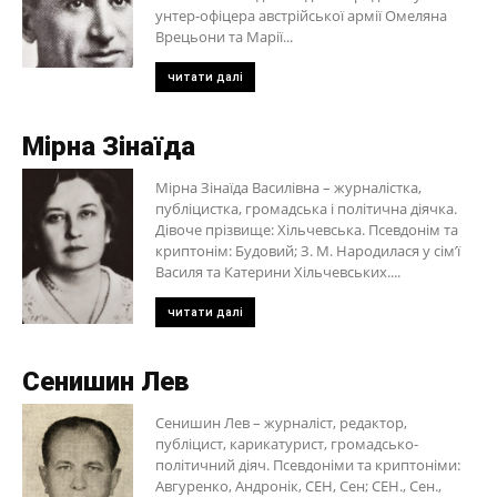
унтер-офіцера австрійської армії Омеляна
Врецьони та Марії...
читати далі
Мірна Зінаїда
Мірна Зінаїда Василівна – журналістка,
публіцистка, громадська і політична діячка.
Дівоче прізвище: Хільчевська. Псевдонім та
криптонім: Будовий; З. М. Народилася у сім’ї
Василя та Катерини Хільчевських....
читати далі
Сенишин Лев
Сенишин Лев – журналіст, редактор,
публіцист, карикатурист, громадсько-
політичний діяч. Псевдоніми та криптоніми:
Авгуренко, Андронік, СЕН, Сен; СЕН., Сен.,