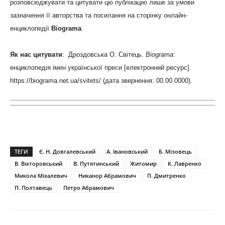
розповсюджувати та цитувати цю публікацію лише за умови
зазначення її авторства та посилання на сторінку онлайн-
енциклопедії
Biograma
.
Як нас цитувати
: Дроздовська О. Світець.
Biograma
:
енциклопедія імен української преси [електронний ресурс].
https://biograma.net.ua/svitets/
(дата звернення: 00.00.0000).
ТЕГИ
Є. Н. Довгалевський
А. Івановський
Б. Мізовець
В. Вікторовський
В. Путятинський
Житомир
К. Лавренко
Микола Міхалевич
Никанор Абрамович
П. Дмитренко
П. Полтавець
Петро Абрамович