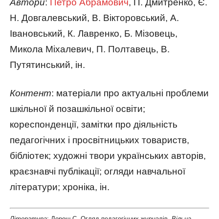
Автори
:
Петро Абрамович
, П. Дмитренко, Є.
Н. Довгалевський, В. Вікторовський, А.
Івановський, К. Лавренко, Б. Мізовець,
Микола Міхалевич, П. Полтавець, В.
Путятинський, ін.
Контент
: матеріали про актуальні проблеми
шкільної й позашкільної освіти;
кореспонденції, замітки про діяльність
педагогічних і просвітницьких товариств,
бібліотек; художні твори українських авторів,
краєзнавчі публікації; огляди навчальної
літератури; хроніка, ін.
Література
: Дорош С. Огляд педагогічних журналів.
Вільна