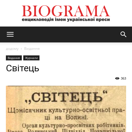
BIOGRAMA
додому
Видання
Видання
Журнали
Світець
363