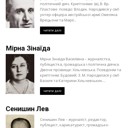
політичний діяч. Криптоніми: (в), В. Вр.
Пластове псевдо: Влодек. Народився у сім’ї
унтер-офіцера австрійської армії Омеляна
Врецьони та Марії...
читати далі
Мірна Зінаїда
Мірна Зінаїда Василівна – журналістка,
публіцистка, громадська і політична діячка.
Дівоче прізвище: Хільчевська. Псевдонім та
криптонім: Будовий; З. М. Народилася у сім’ї
Василя та Катерини Хільчевських....
читати далі
Сенишин Лев
Сенишин Лев – журналіст, редактор,
публіцист, карикатурист, громадсько-