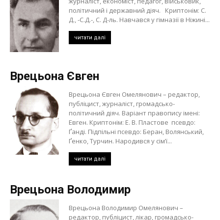
журналіст, економіст, педагог, військовик,
політичний і державний діяч. Криптонім: С.
Д., -С.Д.-, С. Д-ль. Навчався у гімназії в Ніжині...
читати далі
Врецьона Євген
Врецьона Євген Омелянович – редактор,
публіцист, журналіст, громадсько-
політичний діяч. Варіант правопису імені:
Евген. Криптонім: Е. В. Пластове псевдо:
Ґанді. Підпільні псевдо: Беран, Волянський,
Ґенко, Турчин. Народився у сім’ї...
читати далі
Врецьона Володимир
Врецьона Володимир Омелянович –
редактор, публіцист, лікар, громадсько-