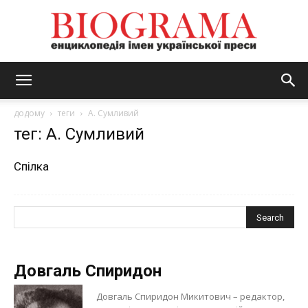
BIOGRAMA
додому
теги
А. Сумливий
тег: А. Сумливий
Спілка
Довгаль Спиридон
Довгаль Спиридон Микитович – редактор,