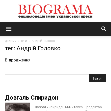
BIOGRAMA
додому
теги
Андрій Головко
тег: Андрій Головко
Відродження
Довгаль Спиридон
Довгаль Спиридон Микитович – редактор,