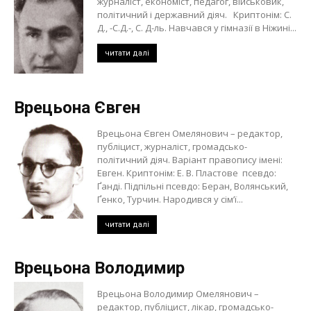
журналіст, економіст, педагог, військовик,
політичний і державний діяч. Криптонім: С.
Д., -С.Д.-, С. Д-ль. Навчався у гімназії в Ніжині...
читати далі
Врецьона Євген
Врецьона Євген Омелянович – редактор,
публіцист, журналіст, громадсько-
політичний діяч. Варіант правопису імені:
Евген. Криптонім: Е. В. Пластове псевдо:
Ґанді. Підпільні псевдо: Беран, Волянський,
Ґенко, Турчин. Народився у сім’ї...
читати далі
Врецьона Володимир
Врецьона Володимир Омелянович –
редактор, публіцист, лікар, громадсько-