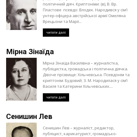
політичний діяч. Криптоніми: (в), В. Вр.
Пластове псевдо: Влодек. Народився у сім’ї
унтер-офіцера австрійської армії Омеляна
Врецьони та Марії...
читати далі
Мірна Зінаїда
Мірна Зінаїда Василівна – журналістка,
публіцистка, громадська і політична діячка.
Дівоче прізвище: Хільчевська. Псевдонім та
криптонім: Будовий; З. М. Народилася у сім’ї
Василя та Катерини Хільчевських....
читати далі
Сенишин Лев
Сенишин Лев – журналіст, редактор,
публіцист, карикатурист, громадсько-