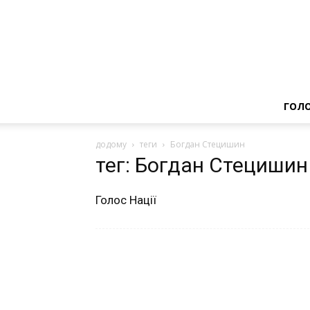
ГОЛ
додому
теги
Богдан Стецишин
тег: Богдан Стецишин
Голос Нації