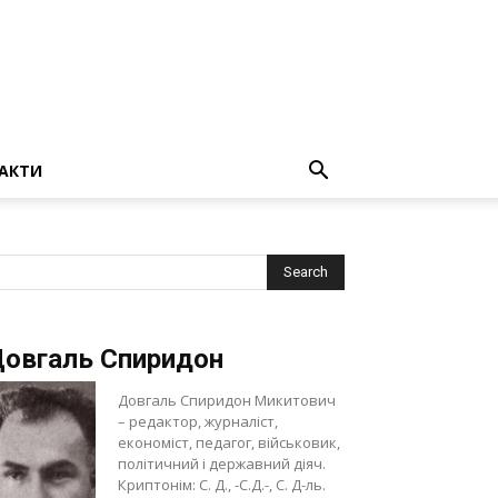
АКТИ
овгаль Спиридон
Довгаль Спиридон Микитович
– редактор, журналіст,
економіст, педагог, військовик,
політичний і державний діяч.
Криптонім: С. Д., -С.Д.-, С. Д-ль.