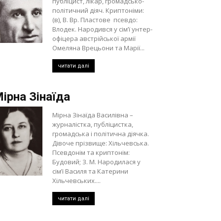
публіцист, лікар, громадсько-
політичний діяч. Криптоніми:
(в), В. Вр. Пластове псевдо:
Влодек. Народився у сім’ї унтер-
офіцера австрійської армії
Омеляна Врецьони та Марії...
читати далі
ірна Зінаїда
Мірна Зінаїда Василівна –
журналістка, публіцистка,
громадська і політична діячка.
Дівоче прізвище: Хільчевська.
Псевдонім та криптонім:
Будовий; З. М. Народилася у
сім’ї Василя та Катерини
Хільчевських....
читати далі