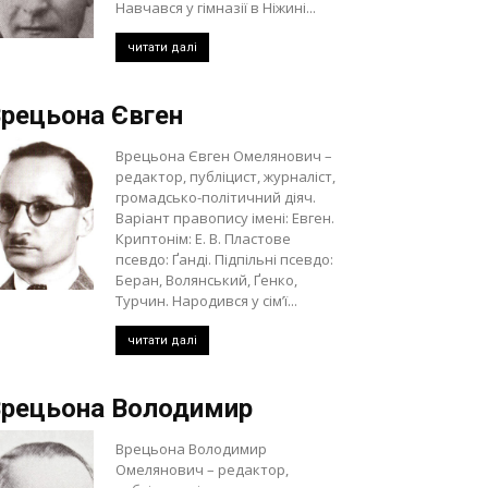
Навчався у гімназії в Ніжині...
читати далі
рецьона Євген
Врецьона Євген Омелянович –
редактор, публіцист, журналіст,
громадсько-політичний діяч.
Варіант правопису імені: Евген.
Криптонім: Е. В. Пластове
псевдо: Ґанді. Підпільні псевдо:
Беран, Волянський, Ґенко,
Турчин. Народився у сім’ї...
читати далі
рецьона Володимир
Врецьона Володимир
Омелянович – редактор,