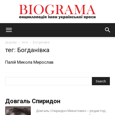
BIOGRAMA
додому
теги
Богданівка
тег: Богданівка
Палій Микола Мирослав
Довгаль Спиридон
Довгаль Спиридон Микитович – редактор,