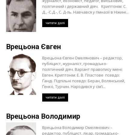
журналіст, економіст, педагог, військовик,
політичний і державний діяч. Криптонім: С.
Д., -С.Д.-, С. Д-ль. Навчався у гімназії в Ніжині...
читати далі
Врецьона Євген
Врецьона Євген Омелянович – редактор,
публіцист, журналіст, громадсько-
політичний діяч. Варіант правопису імені:
Евген. Криптонім: Е. В. Пластове псевдо:
Ґанді. Підпільні псевдо: Беран, Волянський,
Ґенко, Турчин. Народився у сім’ї...
читати далі
Врецьона Володимир
Врецьона Володимир Омелянович –
редактор, публіцист, лікар, громадсько-