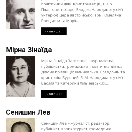
політичний діяч. Криптоніми: (в), В. Вр.
Пластове псевдо: Влодек. Народився у сім’ї
унтер-офіцера австрійської армії Омеляна
Врецьони та Марії...
читати далі
Мірна Зінаїда
Мірна Зінаїда Василівна – журналістка,
публіцистка, громадська і політична діячка.
Дівоче прізвище: Хільчевська. Псевдонім та
криптонім: Будовий; З. М. Народилася у сім’ї
Василя та Катерини Хільчевських....
читати далі
Сенишин Лев
Сенишин Лев – журналіст, редактор,
публіцист, карикатурист, громадсько-