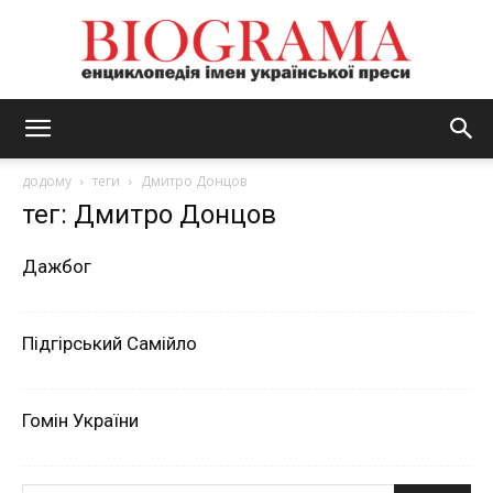
BIOGRAMA
додому
теги
Дмитро Донцов
тег: Дмитро Донцов
Дажбог
Підгірський Самійло
Гомін України