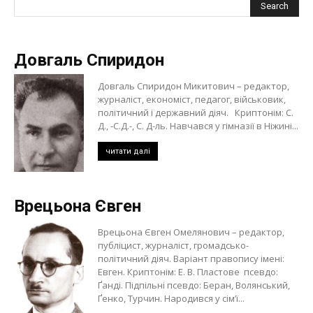
Довгаль Спиридон
Довгаль Спиридон Микитович – редактор,
журналіст, економіст, педагог, військовик,
політичний і державний діяч. Криптонім: С.
Д., -С.Д.-, С. Д-ль. Навчався у гімназії в Ніжині...
читати далі
Врецьона Євген
Врецьона Євген Омелянович – редактор,
публіцист, журналіст, громадсько-
політичний діяч. Варіант правопису імені:
Евген. Криптонім: Е. В. Пластове псевдо:
Ґанді. Підпільні псевдо: Беран, Волянський,
Ґенко, Турчин. Народився у сім’ї...