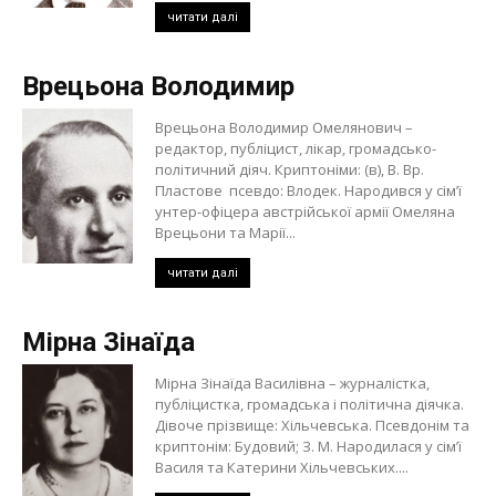
читати далі
Врецьона Володимир
Врецьона Володимир Омелянович –
редактор, публіцист, лікар, громадсько-
політичний діяч. Криптоніми: (в), В. Вр.
Пластове псевдо: Влодек. Народився у сім’ї
унтер-офіцера австрійської армії Омеляна
Врецьони та Марії...
читати далі
Мірна Зінаїда
Мірна Зінаїда Василівна – журналістка,
публіцистка, громадська і політична діячка.
Дівоче прізвище: Хільчевська. Псевдонім та
криптонім: Будовий; З. М. Народилася у сім’ї
Василя та Катерини Хільчевських....