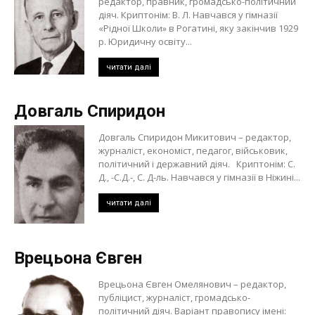
редактор, правник, громадсько-політичний
діяч. Криптонім: В. Л. Навчався у гімназії
«Рідної Школи» в Рогатині, яку закінчив 1929
р. Юридичну освіту...
читати далі
Довгаль Спиридон
Довгаль Спиридон Микитович – редактор,
журналіст, економіст, педагог, військовик,
політичний і державний діяч. Криптонім: С.
Д., -С.Д.-, С. Д-ль. Навчався у гімназії в Ніжині...
читати далі
Врецьона Євген
Врецьона Євген Омелянович – редактор,
публіцист, журналіст, громадсько-
політичний діяч. Варіант правопису імені: