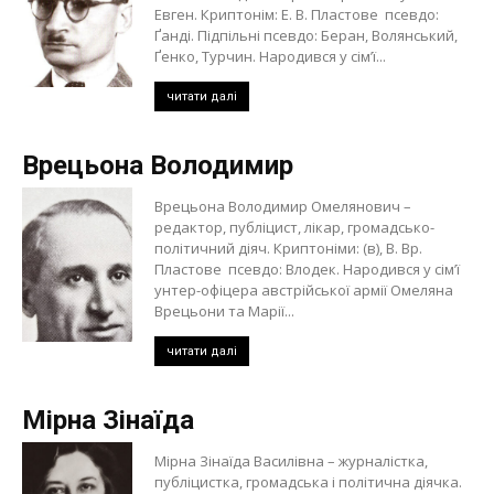
Евген. Криптонім: Е. В. Пластове псевдо:
Ґанді. Підпільні псевдо: Беран, Волянський,
Ґенко, Турчин. Народився у сім’ї...
читати далі
Врецьона Володимир
Врецьона Володимир Омелянович –
редактор, публіцист, лікар, громадсько-
політичний діяч. Криптоніми: (в), В. Вр.
Пластове псевдо: Влодек. Народився у сім’ї
унтер-офіцера австрійської армії Омеляна
Врецьони та Марії...
читати далі
Мірна Зінаїда
Мірна Зінаїда Василівна – журналістка,
публіцистка, громадська і політична діячка.