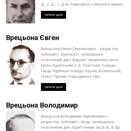
Д., -С.Д.-, С. Д-ль. Навчався у гімназії в Ніжині...
читати далі
Врецьона Євген
Врецьона Євген Омелянович – редактор,
публіцист, журналіст, громадсько-
політичний діяч. Варіант правопису імені:
Евген. Криптонім: Е. В. Пластове псевдо:
Ґанді. Підпільні псевдо: Беран, Волянський,
Ґенко, Турчин. Народився у сім’ї...
читати далі
Врецьона Володимир
Врецьона Володимир Омелянович –
редактор, публіцист, лікар, громадсько-
політичний діяч. Криптоніми: (в), В. В., В. Вр.