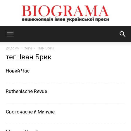
BIOGRAMA
додому
теги
Іван Брик
тег: Іван Брик
Новий Час
Ruthenische Revue
Сьогочасне й Минуле