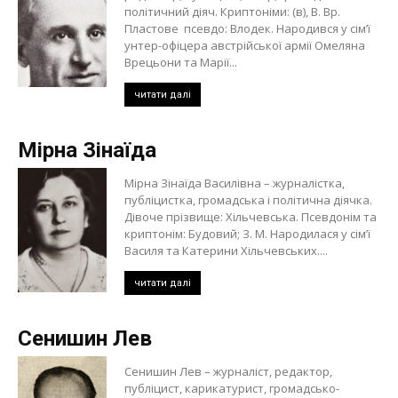
політичний діяч. Криптоніми: (в), В. Вр.
Пластове псевдо: Влодек. Народився у сім’ї
унтер-офіцера австрійської армії Омеляна
Врецьони та Марії...
читати далі
Мірна Зінаїда
Мірна Зінаїда Василівна – журналістка,
публіцистка, громадська і політична діячка.
Дівоче прізвище: Хільчевська. Псевдонім та
криптонім: Будовий; З. М. Народилася у сім’ї
Василя та Катерини Хільчевських....
читати далі
Сенишин Лев
Сенишин Лев – журналіст, редактор,
публіцист, карикатурист, громадсько-