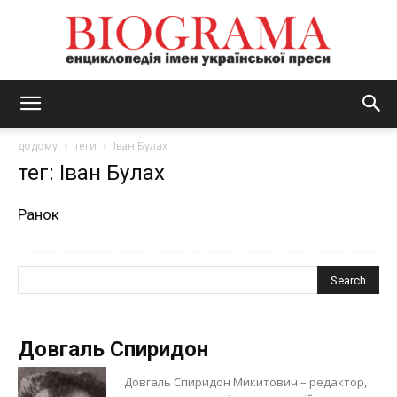
BIOGRAMA
додому
теги
Іван Булах
тег: Іван Булах
Ранок
Довгаль Спиридон
Довгаль Спиридон Микитович – редактор,