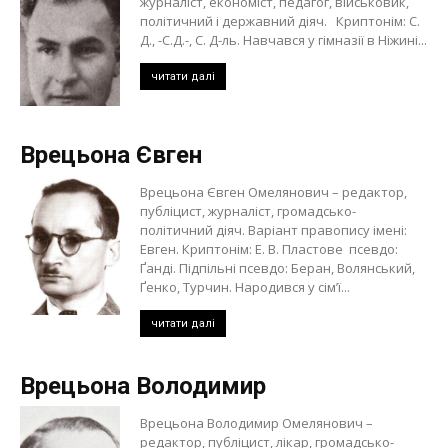
журналіст, економіст, педагог, військовик,
політичний і державний діяч. Криптонім: С.
Д., -С.Д.-, С. Д-ль. Навчався у гімназії в Ніжині...
читати далі
Врецьона Євген
Врецьона Євген Омелянович – редактор,
публіцист, журналіст, громадсько-
політичний діяч. Варіант правопису імені:
Евген. Криптонім: Е. В. Пластове псевдо:
Ґанді. Підпільні псевдо: Беран, Волянський,
Ґенко, Турчин. Народився у сім’ї...
читати далі
Врецьона Володимир
Врецьона Володимир Омелянович –
редактор, публіцист, лікар, громадсько-