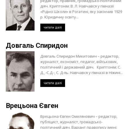
редактор, правник, громадсько-політичний
діяч. Криптонім: В. Л. Навчався у гімназії
«Рідної Школи» в Рогатині, яку закінчив 1929
р. Юридичну освіту...
читати далі
Довгаль Спиридон
Довгаль Спиридон Микитович – редактор,
журналіст, економіст, педагог, військовик,
політичний і державний діяч. Криптонім: С.
Д., -С.Д.-, С. Д-ль. Навчався у гімназії в Ніжині...
читати далі
Врецьона Євген
Врецьона Євген Омелянович – редактор,
публіцист, журналіст, громадсько-
політичний діяч. Варіант правопису імені: