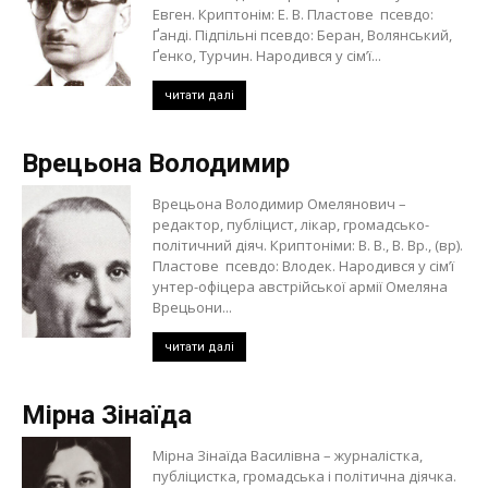
Евген. Криптонім: Е. В. Пластове псевдо:
Ґанді. Підпільні псевдо: Беран, Волянський,
Ґенко, Турчин. Народився у сім’ї...
читати далі
Врецьона Володимир
Врецьона Володимир Омелянович –
редактор, публіцист, лікар, громадсько-
політичний діяч. Криптоніми: В. В., В. Вр., (вр).
Пластове псевдо: Влодек. Народився у сім’ї
унтер-офіцера австрійської армії Омеляна
Врецьони...
читати далі
Мірна Зінаїда
Мірна Зінаїда Василівна – журналістка,
публіцистка, громадська і політична діячка.