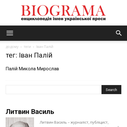
BIOGRAMA
додому
теги
Іван Палій
тег: Іван Палій
Палій Микола Мирослав
Литвин Василь
Литвин Василь – журналіст, публіцист,