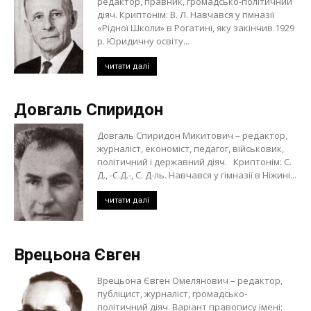
редактор, правник, громадсько-політичний
діяч. Криптонім: В. Л. Навчався у гімназії
«Рідної Школи» в Рогатині, яку закінчив 1929
р. Юридичну освіту...
читати далі
Довгаль Спиридон
Довгаль Спиридон Микитович – редактор,
журналіст, економіст, педагог, військовик,
політичний і державний діяч. Криптонім: С.
Д., -С.Д.-, С. Д-ль. Навчався у гімназії в Ніжині...
читати далі
Врецьона Євген
Врецьона Євген Омелянович – редактор,
публіцист, журналіст, громадсько-
політичний діяч. Варіант правопису імені: