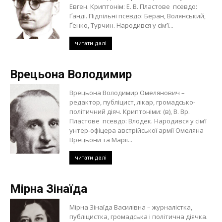
Евген. Криптонім: Е. В. Пластове псевдо:
Ґанді. Підпільні псевдо: Беран, Волянський,
Ґенко, Турчин. Народився у сім’ї...
читати далі
Врецьона Володимир
Врецьона Володимир Омелянович –
редактор, публіцист, лікар, громадсько-
політичний діяч. Криптоніми: (в), В. Вр.
Пластове псевдо: Влодек. Народився у сім’ї
унтер-офіцера австрійської армії Омеляна
Врецьони та Марії...
читати далі
Мірна Зінаїда
Мірна Зінаїда Василівна – журналістка,
публіцистка, громадська і політична діячка.