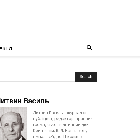
АКТИ
итвин Василь
Литвин Василь – журналіст,
публіцист, редактор, правник,
громадсько-політичний діяч.
Криптонім: В. Л. Навчався у
гімназії «Рідної Школи» в