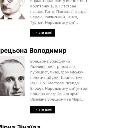
Варіант правопису імені: Евген.
Криптонім: Е. В. Пластове
псевдо: Ґанді. Підпільні псевдо:
Беран, Волянський, Ґенко,
Турчин. Народився у сім’ї...
читати далі
рецьона Володимир
Врецьона Володимир
Омелянович – редактор,
публіцист, лікар, громадсько-
політичний діяч. Криптоніми:
(в), В. Вр. Пластове псевдо:
Влодек. Народився у сім’ї унтер-
офіцера австрійської армії
Омеляна Врецьони та Марії...
читати далі
ірна Зінаїда