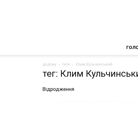
ГОЛ
додому
теги
Клим Кульчинський
тег: Клим Кульчинськ
Відродження