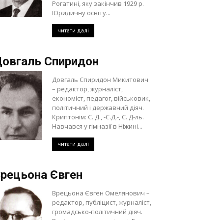
Рогатині, яку закінчив 1929 р.
Юридичну освіту...
читати далі
овгаль Спиридон
Довгаль Спиридон Микитович
– редактор, журналіст,
економіст, педагог, військовик,
політичний і державний діяч.
Криптонім: С. Д., -С.Д.-, С. Д-ль.
Навчався у гімназії в Ніжині...
читати далі
рецьона Євген
Врецьона Євген Омелянович –
редактор, публіцист, журналіст,
громадсько-політичний діяч.