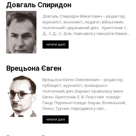
Довгаль Спиридон
Довгаль Спиридон Микитович – редактор,
журналіст, економіст, педагог, військовик,
політичний і державний діяч. Криптонім: С.
Д., -С.Д.-, С. Д-ль. Навчався у гімназії в Ніжині...
читати далі
Врецьона Євген
Врецьона Євген Омелянович – редактор,
публіцист, журналіст, громадсько-
політичний діяч. Варіант правопису імені:
Евген. Криптонім: Е. В. Пластове псевдо:
Ґанді. Підпільні псевдо: Беран, Волянський,
Ґенко, Турчин. Народився у сім’ї...
читати далі