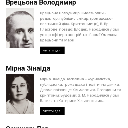
Врецьона Володимир
Врецьона Володимир Омелянович –
редактор, публіцист, лікар, громадсько-
політичний діяч. Криптоніми: (в), В. Вр.
Пластове псевдо: Влодек. Народився у сім’ї
унтер-офіцера австрійської армії Омеляна
Врецьони та Марії...
читати далі
Мірна Зінаїда
Мірна Зінаїда Василівна – журналістка,
публіцистка, громадська і політична діячка.
Дівоче прізвище: Хільчевська. Псевдонім та
криптонім: Будовий; З. М. Народилася у сім’ї
Василя та Катерини Хільчевських....
читати далі