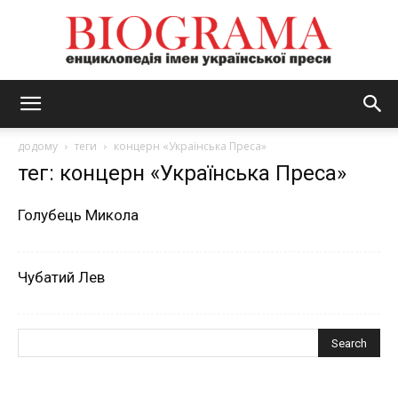
BIOGRAMA
додому
теги
концерн «Українська Преса»
тег: концерн «Українська Преса»
Голубець Микола
Чубатий Лев