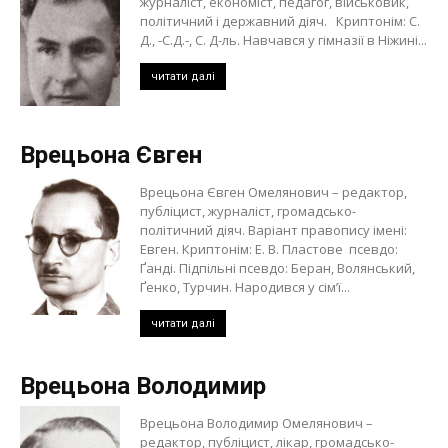
журналіст, економіст, педагог, військовик,
політичний і державний діяч. Криптонім: С.
Д., -С.Д.-, С. Д-ль. Навчався у гімназії в Ніжині...
читати далі
Врецьона Євген
Врецьона Євген Омелянович – редактор,
публіцист, журналіст, громадсько-
політичний діяч. Варіант правопису імені:
Евген. Криптонім: Е. В. Пластове псевдо:
Ґанді. Підпільні псевдо: Беран, Волянський,
Ґенко, Турчин. Народився у сім’ї...
читати далі
Врецьона Володимир
Врецьона Володимир Омелянович –
редактор, публіцист, лікар, громадсько-