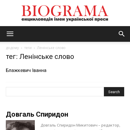
BIOGRAMA
додому
теги
Ленінське слово
тег: Ленінське слово
Блажкевич Іванна
Довгаль Спиридон
Довгаль Спиридон Микитович – редактор,