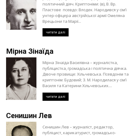
політичний діяч. Криптоніми: (в), В. Вр.
Пластове псевдо: Влодек. Народився у сім’ї
унтер-офіцера австрійської армії Омеляна
Врецьони та Марії...
читати далі
Мірна Зінаїда
Мірна Зінаїда Василівна – журналістка,
публіцистка, громадська і політична діячка.
Дівоче прізвище: Хільчевська. Псевдонім та
криптонім: Будовий; З. М. Народилася у сім’ї
Василя та Катерини Хільчевських....
читати далі
Сенишин Лев
Сенишин Лев – журналіст, редактор,
публіцист, карикатурист, громадсько-