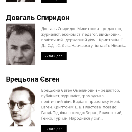
Довгаль Спиридон
Довгаль Спиридон Микитович – редактор,
журналіст, економіст, педагог, військовик,
політичний і державний діяч. Криптонім: С.
Д., -С.Д.-, С. Д-ль. Навчався у гімназії в Ніжині...
читати далі
Врецьона Євген
Врецьона Євген Омелянович – редактор,
публіцист, журналіст, громадсько-
політичний діяч. Варіант правопису імені:
Евген. Криптонім: Е. В. Пластове псевдо:
Ґанді. Підпільні псевдо: Беран, Волянський,
Ґенко, Турчин. Народився у сім’ї...
читати далі