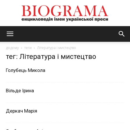
BIOGRAMA
додому
теги
Література і мистецтво
тег: Література і мистецтво
Голубець Микола
Вільде Ірина
Деркач Марія