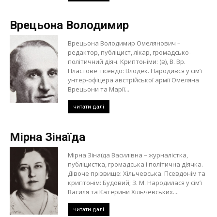
Врецьона Володимир
Врецьона Володимир Омелянович –
редактор, публіцист, лікар, громадсько-
політичний діяч. Криптоніми: (в), В. Вр.
Пластове псевдо: Влодек. Народився у сім’ї
унтер-офіцера австрійської армії Омеляна
Врецьони та Марії...
читати далі
Мірна Зінаїда
Мірна Зінаїда Василівна – журналістка,
публіцистка, громадська і політична діячка.
Дівоче прізвище: Хільчевська. Псевдонім та
криптонім: Будовий; З. М. Народилася у сім’ї
Василя та Катерини Хільчевських....
читати далі