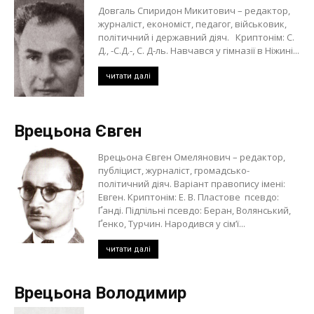
Довгаль Спиридон Микитович – редактор,
журналіст, економіст, педагог, військовик,
політичний і державний діяч. Криптонім: С.
Д., -С.Д.-, С. Д-ль. Навчався у гімназії в Ніжині...
читати далі
Врецьона Євген
Врецьона Євген Омелянович – редактор,
публіцист, журналіст, громадсько-
політичний діяч. Варіант правопису імені:
Евген. Криптонім: Е. В. Пластове псевдо:
Ґанді. Підпільні псевдо: Беран, Волянський,
Ґенко, Турчин. Народився у сім’ї...
читати далі
Врецьона Володимир