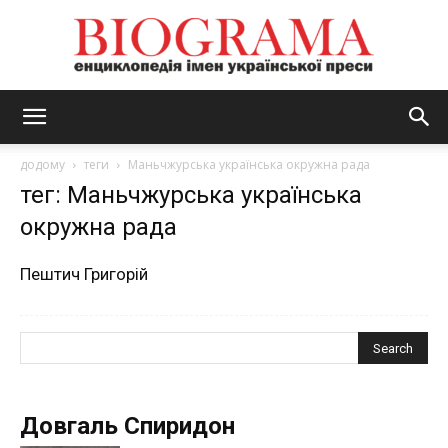
BIOGRAMA
додому
теги
Маньчжурська українська окружна рада
тег: Маньчжурська українська
окружна рада
Пештич Григорій
Довгаль Спиридон