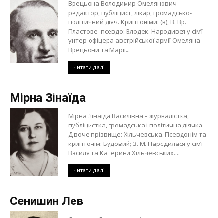
Врецьона Володимир Омелянович –
редактор, публіцист, лікар, громадсько-
політичний діяч. Криптоніми: (в), В. Вр.
Пластове псевдо: Влодек. Народився у сім’ї
унтер-офіцера австрійської армії Омеляна
Врецьони та Марії...
читати далі
Мірна Зінаїда
Мірна Зінаїда Василівна – журналістка,
публіцистка, громадська і політична діячка.
Дівоче прізвище: Хільчевська. Псевдонім та
криптонім: Будовий; З. М. Народилася у сім’ї
Василя та Катерини Хільчевських....
читати далі
Сенишин Лев