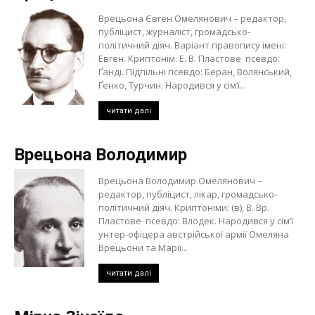
Врецьона Євген Омелянович – редактор,
публіцист, журналіст, громадсько-
політичний діяч. Варіант правопису імені:
Евген. Криптонім: Е. В. Пластове псевдо:
Ґанді. Підпільні псевдо: Беран, Волянський,
Ґенко, Турчин. Народився у сім’ї...
читати далі
Врецьона Володимир
Врецьона Володимир Омелянович –
редактор, публіцист, лікар, громадсько-
політичний діяч. Криптоніми: (в), В. Вр.
Пластове псевдо: Влодек. Народився у сім’ї
унтер-офіцера австрійської армії Омеляна
Врецьони та Марії...
читати далі