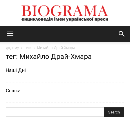
BIOGRAMA
додому
теги
Михайло Драй-Хмара
тег: Михайло Драй-Хмара
Наші Дні
Спілка