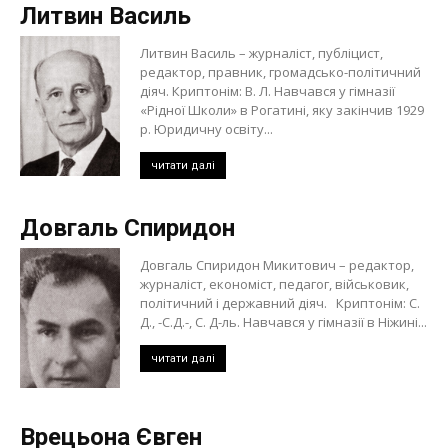
Литвин Василь
Литвин Василь – журналіст, публіцист,
редактор, правник, громадсько-політичний
діяч. Криптонім: В. Л. Навчався у гімназії
«Рідної Школи» в Рогатині, яку закінчив 1929
р. Юридичну освіту...
читати далі
Довгаль Спиридон
Довгаль Спиридон Микитович – редактор,
журналіст, економіст, педагог, військовик,
політичний і державний діяч. Криптонім: С.
Д., -С.Д.-, С. Д-ль. Навчався у гімназії в Ніжині...
читати далі
Врецьона Євген