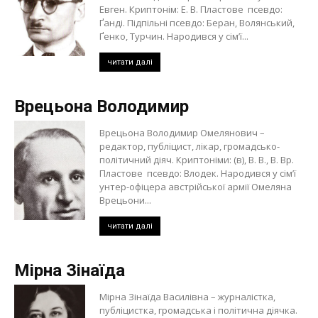
Евген. Криптонім: Е. В. Пластове псевдо:
Ґанді. Підпільні псевдо: Беран, Волянський,
Ґенко, Турчин. Народився у сім’ї...
читати далі
Врецьона Володимир
Врецьона Володимир Омелянович –
редактор, публіцист, лікар, громадсько-
політичний діяч. Криптоніми: (в), В. В., В. Вр.
Пластове псевдо: Влодек. Народився у сім’ї
унтер-офіцера австрійської армії Омеляна
Врецьони...
читати далі
Мірна Зінаїда
Мірна Зінаїда Василівна – журналістка,
публіцистка, громадська і політична діячка.