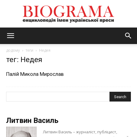
BIOGRAMA
додому
теги
Недея
тег: Недея
Палій Микола Мирослав
Литвин Василь
Литвин Василь – журналіст, публіцист,