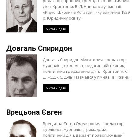
редактор, правник, громадсько-політичний
діяч. Криптонім: В. Л. Навчався у гімназії
«Рідної Школи» в Рогатині, яку закінчив 1929
р. Юридичну освіту...
читати далі
Довгаль Спиридон
Довгаль Спиридон Микитович – редактор,
журналіст, економіст, педагог, військовик,
політичний і державний діяч. Криптонім: С.
Д., -С.Д.-, С. Д-ль. Навчався у гімназії в Ніжині...
читати далі
Врецьона Євген
Врецьона Євген Омелянович – редактор,
публіцист, журналіст, громадсько-
політичний діяч. Варіант правопису імені: