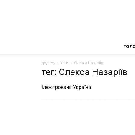
ГОЛ
додому
теги
Олекса Назаріїв
тег: Олекса Назаріїв
Ілюстрована Україна