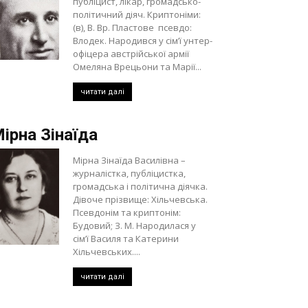
публіцист, лікар, громадсько-
політичний діяч. Криптоніми:
(в), В. Вр. Пластове псевдо:
Влодек. Народився у сім’ї унтер-
офіцера австрійської армії
Омеляна Врецьони та Марії...
читати далі
ірна Зінаїда
Мірна Зінаїда Василівна –
журналістка, публіцистка,
громадська і політична діячка.
Дівоче прізвище: Хільчевська.
Псевдонім та криптонім:
Будовий; З. М. Народилася у
сім’ї Василя та Катерини
Хільчевських....
читати далі