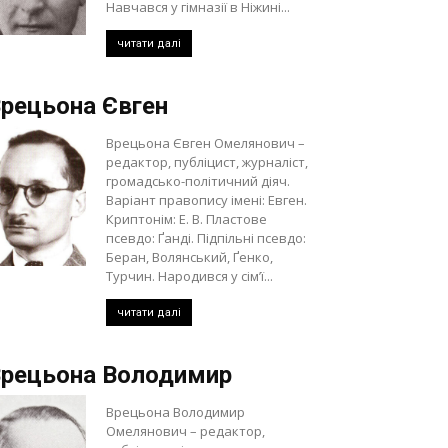
Навчався у гімназії в Ніжині...
читати далі
рецьона Євген
Врецьона Євген Омелянович –
редактор, публіцист, журналіст,
громадсько-політичний діяч.
Варіант правопису імені: Евген.
Криптонім: Е. В. Пластове
псевдо: Ґанді. Підпільні псевдо:
Беран, Волянський, Ґенко,
Турчин. Народився у сім’ї...
читати далі
рецьона Володимир
Врецьона Володимир
Омелянович – редактор,