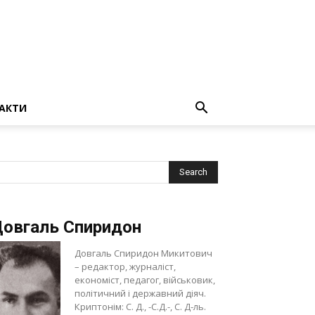
АКТИ
овгаль Спиридон
Довгаль Спиридон Микитович
– редактор, журналіст,
економіст, педагог, військовик,
політичний і державний діяч.
Криптонім: С. Д., -С.Д.-, С. Д-ль.