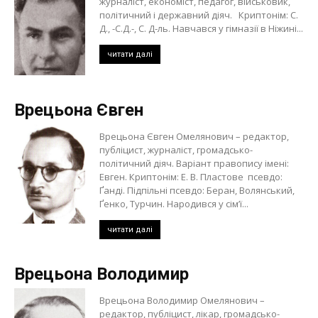
журналіст, економіст, педагог, військовик,
політичний і державний діяч. Криптонім: С.
Д., -С.Д.-, С. Д-ль. Навчався у гімназії в Ніжині...
читати далі
Врецьона Євген
Врецьона Євген Омелянович – редактор,
публіцист, журналіст, громадсько-
політичний діяч. Варіант правопису імені:
Евген. Криптонім: Е. В. Пластове псевдо:
Ґанді. Підпільні псевдо: Беран, Волянський,
Ґенко, Турчин. Народився у сім’ї...
читати далі
Врецьона Володимир
Врецьона Володимир Омелянович –
редактор, публіцист, лікар, громадсько-