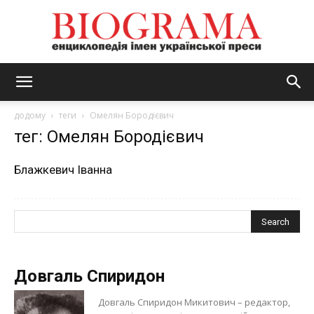
BIOGRAMA
додому
теги
Омелян Бородієвич
тег: Омелян Бородієвич
Блажкевич Іванна
Довгаль Спиридон
Довгаль Спиридон Микитович – редактор,