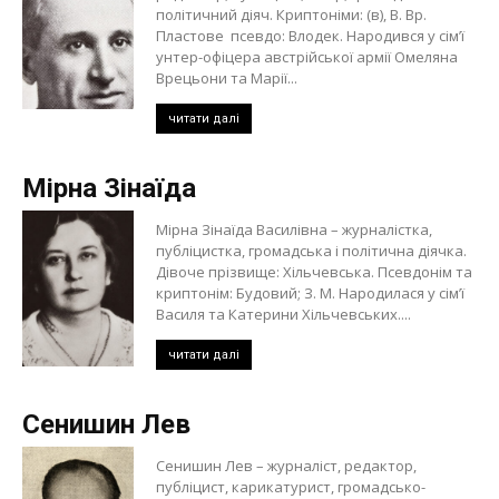
політичний діяч. Криптоніми: (в), В. Вр.
Пластове псевдо: Влодек. Народився у сім’ї
унтер-офіцера австрійської армії Омеляна
Врецьони та Марії...
читати далі
Мірна Зінаїда
Мірна Зінаїда Василівна – журналістка,
публіцистка, громадська і політична діячка.
Дівоче прізвище: Хільчевська. Псевдонім та
криптонім: Будовий; З. М. Народилася у сім’ї
Василя та Катерини Хільчевських....
читати далі
Сенишин Лев
Сенишин Лев – журналіст, редактор,
публіцист, карикатурист, громадсько-