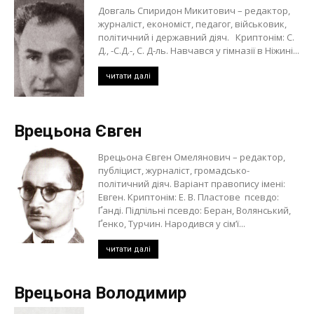
Довгаль Спиридон Микитович – редактор,
журналіст, економіст, педагог, військовик,
політичний і державний діяч. Криптонім: С.
Д., -С.Д.-, С. Д-ль. Навчався у гімназії в Ніжині...
читати далі
Врецьона Євген
Врецьона Євген Омелянович – редактор,
публіцист, журналіст, громадсько-
політичний діяч. Варіант правопису імені:
Евген. Криптонім: Е. В. Пластове псевдо:
Ґанді. Підпільні псевдо: Беран, Волянський,
Ґенко, Турчин. Народився у сім’ї...
читати далі
Врецьона Володимир