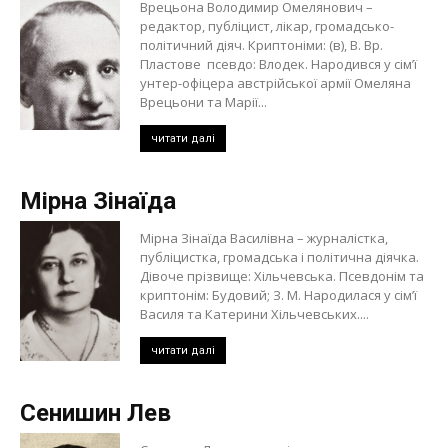
Врецьона Володимир Омелянович –
редактор, публіцист, лікар, громадсько-
політичний діяч. Криптоніми: (в), В. Вр.
Пластове псевдо: Влодек. Народився у сім’ї
унтер-офіцера австрійської армії Омеляна
Врецьони та Марії...
читати далі
Мірна Зінаїда
Мірна Зінаїда Василівна – журналістка,
публіцистка, громадська і політична діячка.
Дівоче прізвище: Хільчевська. Псевдонім та
криптонім: Будовий; З. М. Народилася у сім’ї
Василя та Катерини Хільчевських....
читати далі
Сенишин Лев