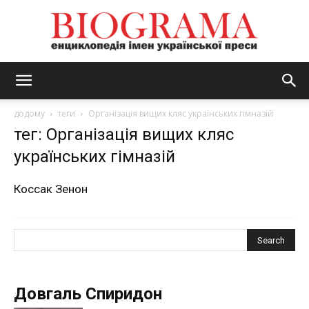
BIOGRAMA
додому
теги
Організація вищих кляс українських гімназій
тег: Організація вищих кляс
українських гімназій
Коссак Зенон
Довгаль Спиридон