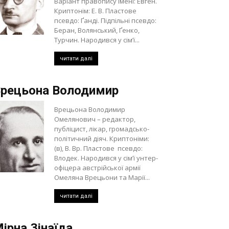
Варіант правопису імені: Евген.
Криптонім: Е. В. Пластове
псевдо: Ґанді. Підпільні псевдо:
Беран, Волянський, Ґенко,
Турчин. Народився у сім’ї...
читати далі
рецьона Володимир
Врецьона Володимир
Омелянович – редактор,
публіцист, лікар, громадсько-
політичний діяч. Криптоніми:
(в), В. Вр. Пластове псевдо:
Влодек. Народився у сім’ї унтер-
офіцера австрійської армії
Омеляна Врецьони та Марії...
читати далі
ірна Зінаїда