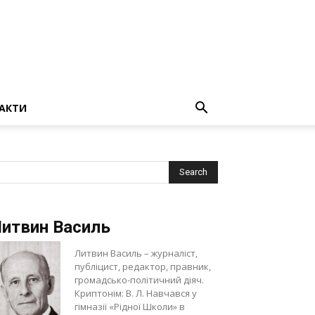
АКТИ
итвин Василь
Литвин Василь – журналіст,
публіцист, редактор, правник,
громадсько-політичний діяч.
Криптонім: В. Л. Навчався у
гімназії «Рідної Школи» в