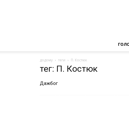
ГОЛ
додому
теги
П. Костюк
тег: П. Костюк
Дажбог