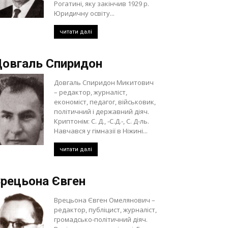
Рогатині, яку закінчив 1929 р.
Юридичну освіту...
читати далі
овгаль Спиридон
Довгаль Спиридон Микитович
– редактор, журналіст,
економіст, педагог, військовик,
політичний і державний діяч.
Криптонім: С. Д., -С.Д.-, С. Д-ль.
Навчався у гімназії в Ніжині...
читати далі
рецьона Євген
Врецьона Євген Омелянович –
редактор, публіцист, журналіст,
громадсько-політичний діяч.