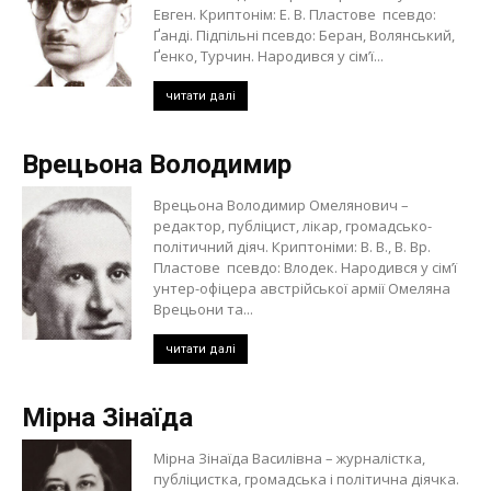
Евген. Криптонім: Е. В. Пластове псевдо:
Ґанді. Підпільні псевдо: Беран, Волянський,
Ґенко, Турчин. Народився у сім’ї...
читати далі
Врецьона Володимир
Врецьона Володимир Омелянович –
редактор, публіцист, лікар, громадсько-
політичний діяч. Криптоніми: В. В., В. Вр.
Пластове псевдо: Влодек. Народився у сім’ї
унтер-офіцера австрійської армії Омеляна
Врецьони та...
читати далі
Мірна Зінаїда
Мірна Зінаїда Василівна – журналістка,
публіцистка, громадська і політична діячка.