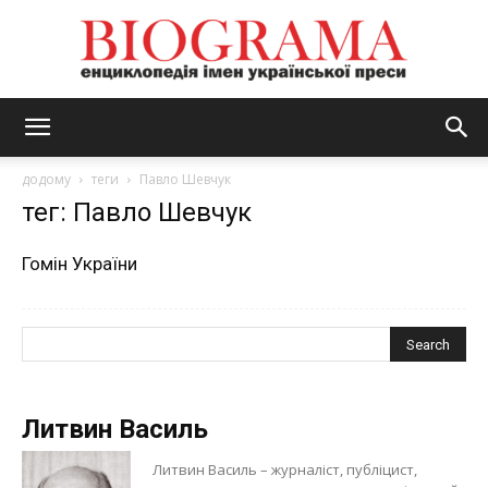
BIOGRAMA
додому
теги
Павло Шевчук
тег: Павло Шевчук
Гомін України
Литвин Василь
Литвин Василь – журналіст, публіцист,