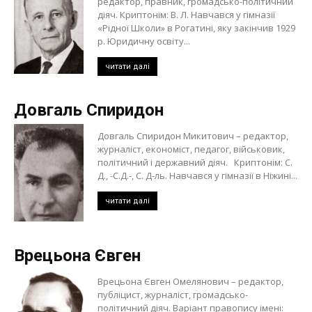
редактор, правник, громадсько-політичний
діяч. Криптонім: В. Л. Навчався у гімназії
«Рідної Школи» в Рогатині, яку закінчив 1929
р. Юридичну освіту...
читати далі
Довгаль Спиридон
Довгаль Спиридон Микитович – редактор,
журналіст, економіст, педагог, військовик,
політичний і державний діяч. Криптонім: С.
Д., -С.Д.-, С. Д-ль. Навчався у гімназії в Ніжині...
читати далі
Врецьона Євген
Врецьона Євген Омелянович – редактор,
публіцист, журналіст, громадсько-
політичний діяч. Варіант правопису імені: