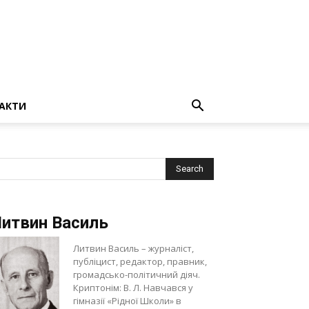
АКТИ
итвин Василь
Литвин Василь – журналіст,
публіцист, редактор, правник,
громадсько-політичний діяч.
Криптонім: В. Л. Навчався у
гімназії «Рідної Школи» в