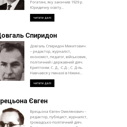
Рогатині, яку закінчив 1929 р.
Юридичну освіту...
читати далі
овгаль Спиридон
Довгаль Спиридон Микитович
– редактор, журналіст,
економіст, педагог, військовик,
політичний і державний діяч.
Криптонім: С. Д., -С.Д.-, С. Д-ль.
Навчався у гімназії в Ніжині...
читати далі
рецьона Євген
Врецьона Євген Омелянович –
редактор, публіцист, журналіст,
громадсько-політичний діяч.