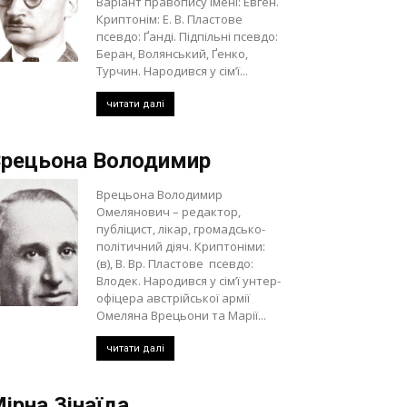
Варіант правопису імені: Евген.
Криптонім: Е. В. Пластове
псевдо: Ґанді. Підпільні псевдо:
Беран, Волянський, Ґенко,
Турчин. Народився у сім’ї...
читати далі
рецьона Володимир
Врецьона Володимир
Омелянович – редактор,
публіцист, лікар, громадсько-
політичний діяч. Криптоніми:
(в), В. Вр. Пластове псевдо:
Влодек. Народився у сім’ї унтер-
офіцера австрійської армії
Омеляна Врецьони та Марії...
читати далі
ірна Зінаїда