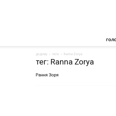
ГОЛ
додому
теги
Ranna Zorya
тег: Ranna Zorya
Рання Зоря