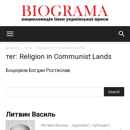
BIOGRAMA
додому
теги
Religion in Communist Lands
тег: Religion in Communist Lands
Боцюрків Богдан Ростислав
Литвин Василь
Литвин Василь – журналіст, публіцист,