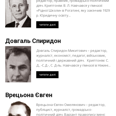
редактор, правник, громадсько-політичний
діяч. Криптонім: В. Л. Навчався у гімназії
«Рідної Школи» в Рогатині, яку закінчив 1929
р. Юридичну освіту...
читати далі
Довгаль Спиридон
Довгаль Спиридон Микитович – редактор,
журналіст, економіст, педагог, військовик,
політичний і державний діяч. Криптонім: С.
Д., -С.Д.-, С. Д-ль. Навчався у гімназії в Ніжині...
читати далі
Врецьона Євген
Врецьона Євген Омелянович – редактор,
публіцист, журналіст, громадсько-
політичний діяч. Варіант правопису імені: