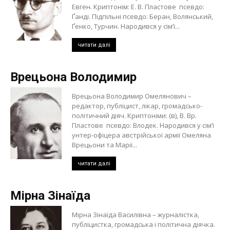
Евген. Криптонім: Е. В. Пластове псевдо:
Ґанді. Підпільні псевдо: Беран, Волянський,
Ґенко, Турчин. Народився у сім’ї...
читати далі
Врецьона Володимир
Врецьона Володимир Омелянович –
редактор, публіцист, лікар, громадсько-
політичний діяч. Криптоніми: (в), В. Вр.
Пластове псевдо: Влодек. Народився у сім’ї
унтер-офіцера австрійської армії Омеляна
Врецьони та Марії...
читати далі
Мірна Зінаїда
Мірна Зінаїда Василівна – журналістка,
публіцистка, громадська і політична діячка.