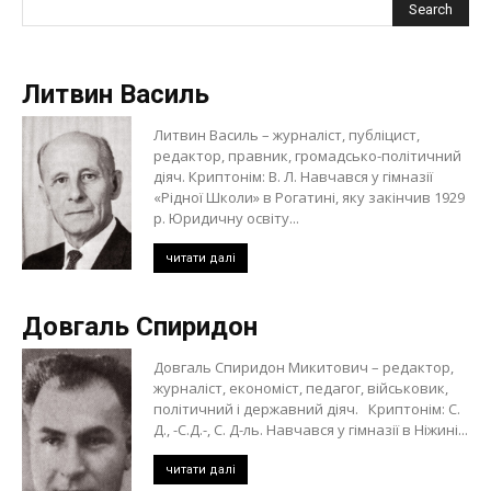
Литвин Василь
Литвин Василь – журналіст, публіцист,
редактор, правник, громадсько-політичний
діяч. Криптонім: В. Л. Навчався у гімназії
«Рідної Школи» в Рогатині, яку закінчив 1929
р. Юридичну освіту...
читати далі
Довгаль Спиридон
Довгаль Спиридон Микитович – редактор,
журналіст, економіст, педагог, військовик,
політичний і державний діяч. Криптонім: С.
Д., -С.Д.-, С. Д-ль. Навчався у гімназії в Ніжині...
читати далі