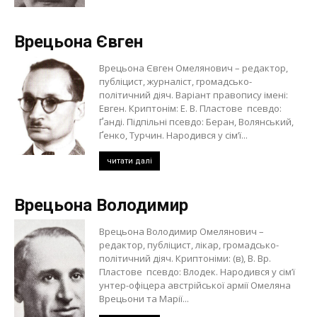
Врецьона Євген
Врецьона Євген Омелянович – редактор,
публіцист, журналіст, громадсько-
політичний діяч. Варіант правопису імені:
Евген. Криптонім: Е. В. Пластове псевдо:
Ґанді. Підпільні псевдо: Беран, Волянський,
Ґенко, Турчин. Народився у сім’ї...
читати далі
Врецьона Володимир
Врецьона Володимир Омелянович –
редактор, публіцист, лікар, громадсько-
політичний діяч. Криптоніми: (в), В. Вр.
Пластове псевдо: Влодек. Народився у сім’ї
унтер-офіцера австрійської армії Омеляна
Врецьони та Марії...