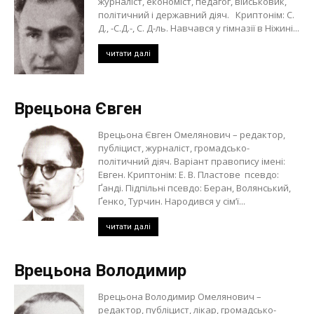
журналіст, економіст, педагог, військовик,
політичний і державний діяч. Криптонім: С.
Д., -С.Д.-, С. Д-ль. Навчався у гімназії в Ніжині...
читати далі
Врецьона Євген
Врецьона Євген Омелянович – редактор,
публіцист, журналіст, громадсько-
політичний діяч. Варіант правопису імені:
Евген. Криптонім: Е. В. Пластове псевдо:
Ґанді. Підпільні псевдо: Беран, Волянський,
Ґенко, Турчин. Народився у сім’ї...
читати далі
Врецьона Володимир
Врецьона Володимир Омелянович –
редактор, публіцист, лікар, громадсько-