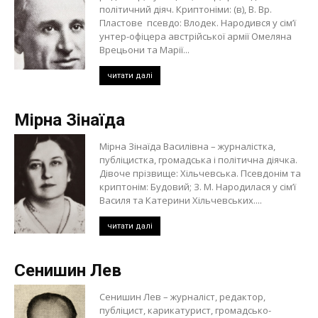
політичний діяч. Криптоніми: (в), В. Вр.
Пластове псевдо: Влодек. Народився у сім’ї
унтер-офіцера австрійської армії Омеляна
Врецьони та Марії...
читати далі
Мірна Зінаїда
Мірна Зінаїда Василівна – журналістка,
публіцистка, громадська і політична діячка.
Дівоче прізвище: Хільчевська. Псевдонім та
криптонім: Будовий; З. М. Народилася у сім’ї
Василя та Катерини Хільчевських....
читати далі
Сенишин Лев
Сенишин Лев – журналіст, редактор,
публіцист, карикатурист, громадсько-