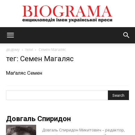
BIOGRAMA
додому
теги
Семен Магаляс
тег: Семен Магаляс
Маґаляс Семен
Довгаль Спиридон
Довгаль Спиридон Микитович – редактор,