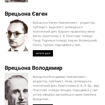
Врецьона Євген
Врецьона Євген Омелянович – редактор,
публіцист, журналіст, громадсько-
політичний діяч. Варіант правопису імені:
Евген. Криптонім: Е. В. Пластове псевдо:
Ґанді. Підпільні псевдо: Беран, Волянський,
Ґенко, Турчин. Народився у сім’ї...
читати далі
Врецьона Володимир
Врецьона Володимир Омелянович –
редактор, публіцист, лікар, громадсько-
політичний діяч. Криптоніми: В. В., В. Вр., (вр).
Пластове псевдо: Влодек. Народився у сім’ї
унтер-офіцера австрійської армії Омеляна
Врецьони...