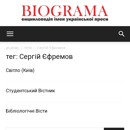
BIOGRAMA
додому
теги
Сергій Єфремов
тег: Сергій Єфремов
Світло (Київ)
Студентський Вістник
Бібліологічні Вісти