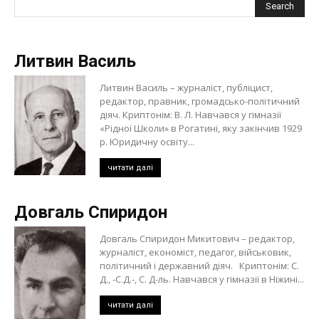
Литвин Василь
Литвин Василь – журналіст, публіцист,
редактор, правник, громадсько-політичний
діяч. Криптонім: В. Л. Навчався у гімназії
«Рідної Школи» в Рогатині, яку закінчив 1929
р. Юридичну освіту...
читати далі
Довгаль Спиридон
Довгаль Спиридон Микитович – редактор,
журналіст, економіст, педагог, військовик,
політичний і державний діяч. Криптонім: С.
Д., -С.Д.-, С. Д-ль. Навчався у гімназії в Ніжині...
читати далі