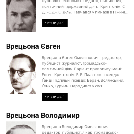
журналіст, економіст, педагог, військовик,
політичний і державний діяч. Криптонім: С.
Д., -С.Д.-, С. Д-ль. Навчався у гімназії в Ніжині...
читати далі
Врецьона Євген
Врецьона Євген Омелянович – редактор,
публіцист, журналіст, громадсько-
політичний діяч. Варіант правопису імені:
Евген. Криптонім: Е. В. Пластове псевдо:
Ґанді. Підпільні псевдо: Беран, Волянський,
Ґенко, Турчин. Народився у сім’ї...
читати далі
Врецьона Володимир
Врецьона Володимир Омелянович –
редактор, публіцист, лікар, громадсько-