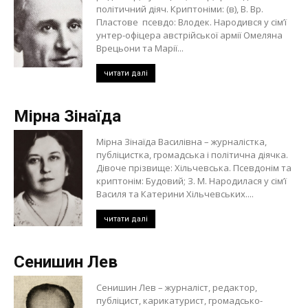
політичний діяч. Криптоніми: (в), В. Вр.
Пластове псевдо: Влодек. Народився у сім’ї
унтер-офіцера австрійської армії Омеляна
Врецьони та Марії...
читати далі
Мірна Зінаїда
Мірна Зінаїда Василівна – журналістка,
публіцистка, громадська і політична діячка.
Дівоче прізвище: Хільчевська. Псевдонім та
криптонім: Будовий; З. М. Народилася у сім’ї
Василя та Катерини Хільчевських....
читати далі
Сенишин Лев
Сенишин Лев – журналіст, редактор,
публіцист, карикатурист, громадсько-