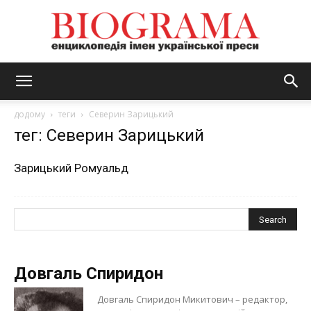
BIOGRAMA
додому
теги
Северин Зарицький
тег: Северин Зарицький
Зарицький Ромуальд
Довгаль Спиридон
Довгаль Спиридон Микитович – редактор,