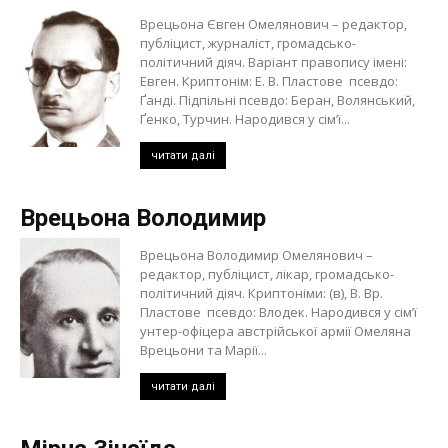
Врецьона Євген Омелянович – редактор,
публіцист, журналіст, громадсько-
політичний діяч. Варіант правопису імені:
Евген. Криптонім: Е. В. Пластове псевдо:
Ґанді. Підпільні псевдо: Беран, Волянський,
Ґенко, Турчин. Народився у сім’ї...
читати далі
Врецьона Володимир
Врецьона Володимир Омелянович –
редактор, публіцист, лікар, громадсько-
політичний діяч. Криптоніми: (в), В. Вр.
Пластове псевдо: Влодек. Народився у сім’ї
унтер-офіцера австрійської армії Омеляна
Врецьони та Марії...
читати далі