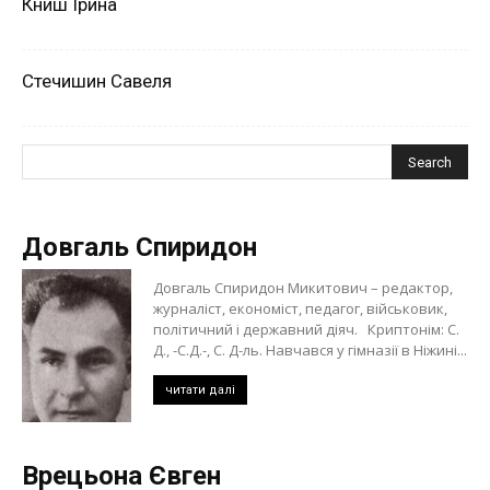
Книш Ірина
Стечишин Савеля
Довгаль Спиридон
Довгаль Спиридон Микитович – редактор,
журналіст, економіст, педагог, військовик,
політичний і державний діяч. Криптонім: С.
Д., -С.Д.-, С. Д-ль. Навчався у гімназії в Ніжині...
читати далі
Врецьона Євген