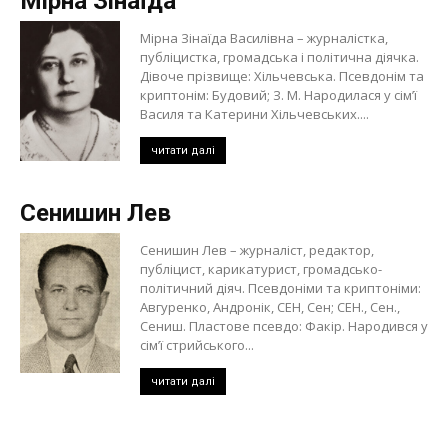
Мірна Зінаїда
Мірна Зінаїда Василівна – журналістка,
публіцистка, громадська і політична діячка.
Дівоче прізвище: Хільчевська. Псевдонім та
криптонім: Будовий; З. М. Народилася у сім’ї
Василя та Катерини Хільчевських....
читати далі
Сенишин Лев
Сенишин Лев – журналіст, редактор,
публіцист, карикатурист, громадсько-
політичний діяч. Псевдоніми та криптоніми:
Авгуренко, Андронік, СЕН, Сен; СЕН., Сен.,
Сениш. Пластове псевдо: Факір. Народився у
сім’ї стрийського...
читати далі