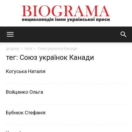
BIOGRAMA
додому
теги
Союз українок Канади
тег: Союз українок Канади
Когуська Наталія
Войценко Ольга
Бубнюк Стефанія