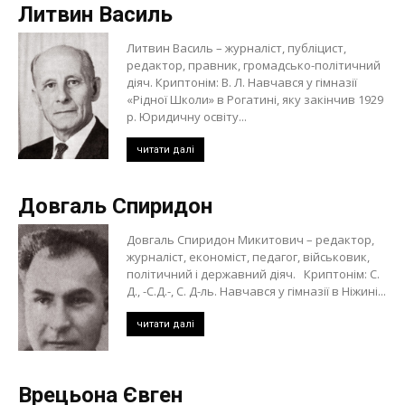
Литвин Василь
Литвин Василь – журналіст, публіцист,
редактор, правник, громадсько-політичний
діяч. Криптонім: В. Л. Навчався у гімназії
«Рідної Школи» в Рогатині, яку закінчив 1929
р. Юридичну освіту...
читати далі
Довгаль Спиридон
Довгаль Спиридон Микитович – редактор,
журналіст, економіст, педагог, військовик,
політичний і державний діяч. Криптонім: С.
Д., -С.Д.-, С. Д-ль. Навчався у гімназії в Ніжині...
читати далі
Врецьона Євген