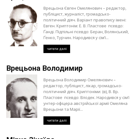
Врецьона Євген Омелянович – редактор,
публіцист, журналіст, громадсько-
політичний діяч. Варіант правопису імені:
Евген. Криптонім: Е. В. Пластове псевдо:
Ґанді. Підпільні псевдо: Беран, Волянський,
Ґенко, Турчин. Народився у сім’ї...
читати далі
Врецьона Володимир
Врецьона Володимир Омелянович –
редактор, публіцист, лікар, громадсько-
політичний діяч. Криптоніми: (в), В. Вр.
Пластове псевдо: Влодек. Народився у сім’ї
унтер-офіцера австрійської армії Омеляна
Врецьони та Марії...
читати далі