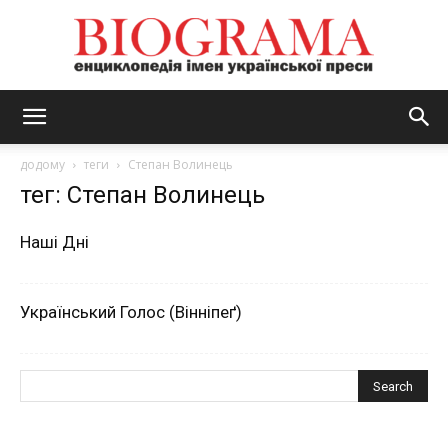
BIOGRAMA
додому
теги
Степан Волинець
тег: Степан Волинець
Наші Дні
Український Голос (Вінніпеґ)