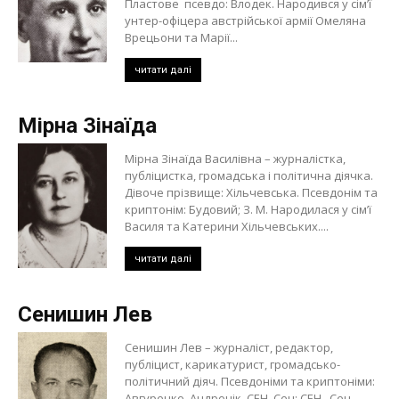
Пластове псевдо: Влодек. Народився у сім’ї
унтер-офіцера австрійської армії Омеляна
Врецьони та Марії...
читати далі
Мірна Зінаїда
Мірна Зінаїда Василівна – журналістка,
публіцистка, громадська і політична діячка.
Дівоче прізвище: Хільчевська. Псевдонім та
криптонім: Будовий; З. М. Народилася у сім’ї
Василя та Катерини Хільчевських....
читати далі
Сенишин Лев
Сенишин Лев – журналіст, редактор,
публіцист, карикатурист, громадсько-
політичний діяч. Псевдоніми та криптоніми:
Авгуренко, Андронік, СЕН, Сен; СЕН., Сен.,