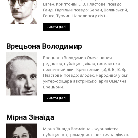
Евген. Криптонім: Е. В. Пластове псевдо:
Ґанді. Підпільні псевдо: Беран, Волянський,
Ґенко, Турчин. Народився у сім’ї...
читати далі
Врецьона Володимир
Врецьона Володимир Омелянович –
редактор, публіцист, лікар, громадсько-
політичний діяч. Криптоніми: (в), В. В., В. Вр.
Пластове псевдо: Влодек. Народився у сім’ї
унтер-офіцера австрійської армії Омеляна
Врецьони...
читати далі
Мірна Зінаїда
Мірна Зінаїда Василівна – журналістка,
публіцистка, громадська і політична діячка.