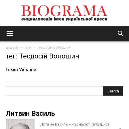
BIOGRAMA
додому
теги
Теодосій Волошин
тег: Теодосій Волошин
Гомін України
Литвин Василь
Литвин Василь – журналіст, публіцист,