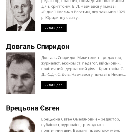
редактор, правник, громадсько-політичний
діяч. Криптонім: В. Л. Навчався у гімназії
«Рідної Школи» в Рогатині, яку закінчив 1929
р. Юридичну освіту...
читати далі
Довгаль Спиридон
Довгаль Спиридон Микитович – редактор,
журналіст, економіст, педагог, військовик,
політичний і державний діяч. Криптонім: С.
Д., -С.Д.-, С. Д-ль. Навчався у гімназії в Ніжині...
читати далі
Врецьона Євген
Врецьона Євген Омелянович – редактор,
публіцист, журналіст, громадсько-
політичний діяч. Варіант правопису імені: