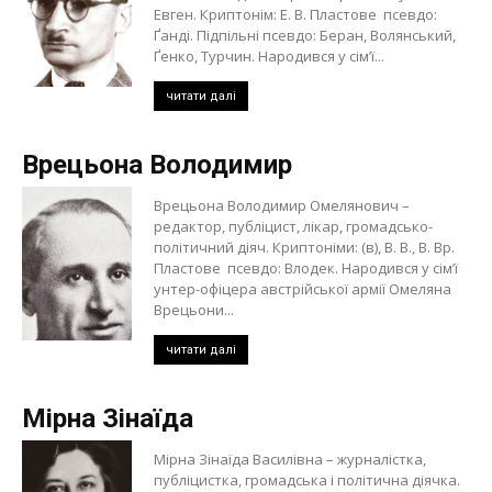
Евген. Криптонім: Е. В. Пластове псевдо:
Ґанді. Підпільні псевдо: Беран, Волянський,
Ґенко, Турчин. Народився у сім’ї...
читати далі
Врецьона Володимир
Врецьона Володимир Омелянович –
редактор, публіцист, лікар, громадсько-
політичний діяч. Криптоніми: (в), В. В., В. Вр.
Пластове псевдо: Влодек. Народився у сім’ї
унтер-офіцера австрійської армії Омеляна
Врецьони...
читати далі
Мірна Зінаїда
Мірна Зінаїда Василівна – журналістка,
публіцистка, громадська і політична діячка.