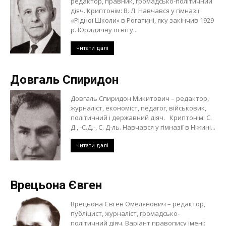
редактор, правник, громадсько-політичний
діяч. Криптонім: В. Л. Навчався у гімназії
«Рідної Школи» в Рогатині, яку закінчив 1929
р. Юридичну освіту...
читати далі
Довгаль Спиридон
Довгаль Спиридон Микитович – редактор,
журналіст, економіст, педагог, військовик,
політичний і державний діяч. Криптонім: С.
Д., -С.Д.-, С. Д-ль. Навчався у гімназії в Ніжині...
читати далі
Врецьона Євген
Врецьона Євген Омелянович – редактор,
публіцист, журналіст, громадсько-
політичний діяч. Варіант правопису імені: