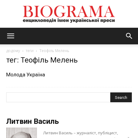
BIOGRAMA
додому
теги
Теофіль Мелень
тег: Теофіль Мелень
Молода Україна
Литвин Василь
Литвин Василь – журналіст, публіцист,