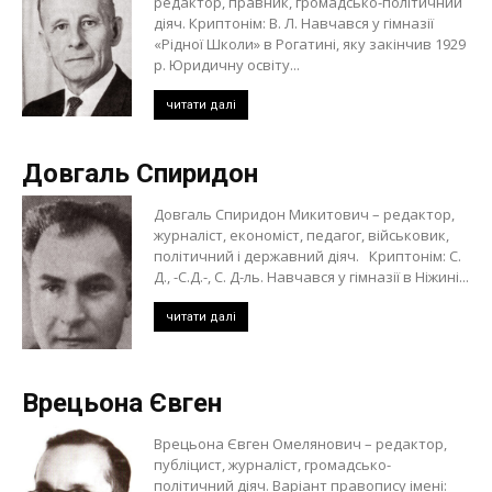
редактор, правник, громадсько-політичний
діяч. Криптонім: В. Л. Навчався у гімназії
«Рідної Школи» в Рогатині, яку закінчив 1929
р. Юридичну освіту...
читати далі
Довгаль Спиридон
Довгаль Спиридон Микитович – редактор,
журналіст, економіст, педагог, військовик,
політичний і державний діяч. Криптонім: С.
Д., -С.Д.-, С. Д-ль. Навчався у гімназії в Ніжині...
читати далі
Врецьона Євген
Врецьона Євген Омелянович – редактор,
публіцист, журналіст, громадсько-
політичний діяч. Варіант правопису імені: