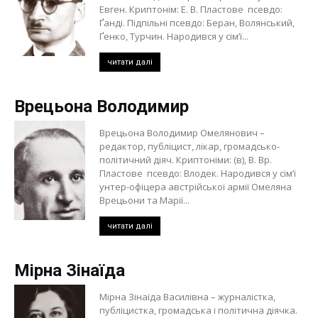
Евген. Криптонім: Е. В. Пластове псевдо:
Ґанді. Підпільні псевдо: Беран, Волянський,
Ґенко, Турчин. Народився у сім’ї...
читати далі
Врецьона Володимир
Врецьона Володимир Омелянович –
редактор, публіцист, лікар, громадсько-
політичний діяч. Криптоніми: (в), В. Вр.
Пластове псевдо: Влодек. Народився у сім’ї
унтер-офіцера австрійської армії Омеляна
Врецьони та Марії...
читати далі
Мірна Зінаїда
Мірна Зінаїда Василівна – журналістка,
публіцистка, громадська і політична діячка.