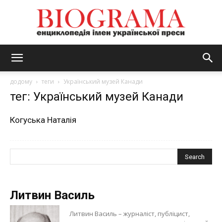
BIOGRAMA
додому
теги
Український музей Канади
тег: Український музей Канади
Когуська Наталія
Литвин Василь
Литвин Василь – журналіст, публіцист,