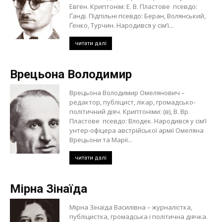
Евген. Криптонім: Е. В. Пластове псевдо:
Ґанді. Підпільні псевдо: Беран, Волянський,
Ґенко, Турчин. Народився у сім’ї...
читати далі
Врецьона Володимир
Врецьона Володимир Омелянович –
редактор, публіцист, лікар, громадсько-
політичний діяч. Криптоніми: (в), В. Вр.
Пластове псевдо: Влодек. Народився у сім’ї
унтер-офіцера австрійської армії Омеляна
Врецьони та Марії...
читати далі
Мірна Зінаїда
Мірна Зінаїда Василівна – журналістка,
публіцистка, громадська і політична діячка.