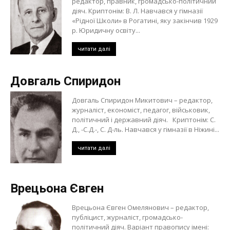
редактор, правник, громадсько-політичний
діяч. Криптонім: В. Л. Навчався у гімназії
«Рідної Школи» в Рогатині, яку закінчив 1929
р. Юридичну освіту...
читати далі
Довгаль Спиридон
Довгаль Спиридон Микитович – редактор,
журналіст, економіст, педагог, військовик,
політичний і державний діяч. Криптонім: С.
Д., -С.Д.-, С. Д-ль. Навчався у гімназії в Ніжині...
читати далі
Врецьона Євген
Врецьона Євген Омелянович – редактор,
публіцист, журналіст, громадсько-
політичний діяч. Варіант правопису імені: