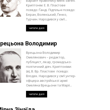
Варіант правопису імені: Евген.
Криптонім: Е. В. Пластове
псевдо: Ґанді. Підпільні псевдо:
Беран, Волянський, Ґенко,
Турчин. Народився у сім’ї...
читати далі
рецьона Володимир
Врецьона Володимир
Омелянович – редактор,
публіцист, лікар, громадсько-
політичний діяч. Криптоніми:
(в), В. Вр. Пластове псевдо:
Влодек. Народився у сім’ї унтер-
офіцера австрійської армії
Омеляна Врецьони та Марії...
читати далі
ірна Зінаїда