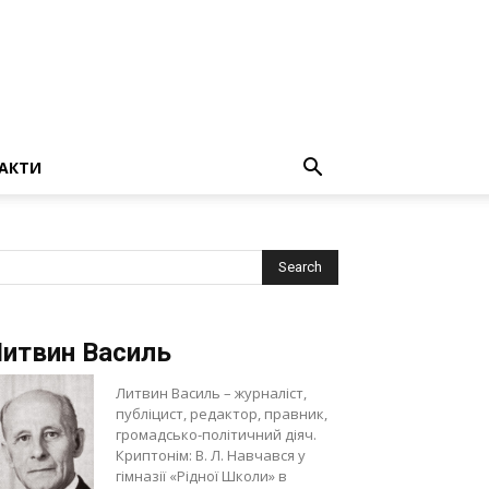
АКТИ
итвин Василь
Литвин Василь – журналіст,
публіцист, редактор, правник,
громадсько-політичний діяч.
Криптонім: В. Л. Навчався у
гімназії «Рідної Школи» в