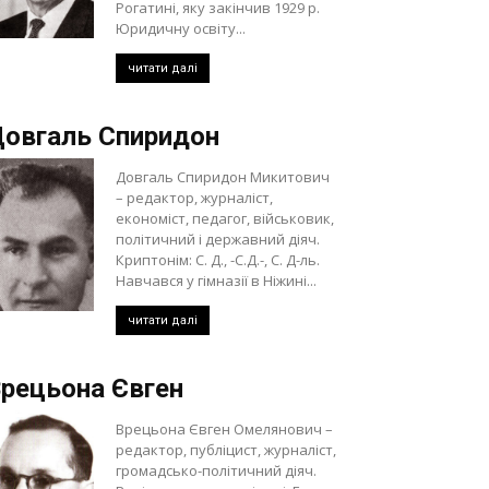
Рогатині, яку закінчив 1929 р.
Юридичну освіту...
читати далі
овгаль Спиридон
Довгаль Спиридон Микитович
– редактор, журналіст,
економіст, педагог, військовик,
політичний і державний діяч.
Криптонім: С. Д., -С.Д.-, С. Д-ль.
Навчався у гімназії в Ніжині...
читати далі
рецьона Євген
Врецьона Євген Омелянович –
редактор, публіцист, журналіст,
громадсько-політичний діяч.