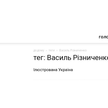
ГОЛ
додому
теги
Василь Різниченко
тег: Василь Різниченк
Ілюстрована Україна