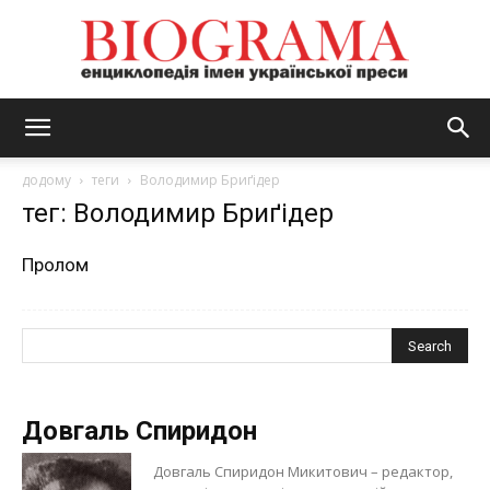
BIOGRAMA
додому
теги
Володимир Бриґідер
тег: Володимир Бриґідер
Пролом
Довгаль Спиридон
Довгаль Спиридон Микитович – редактор,