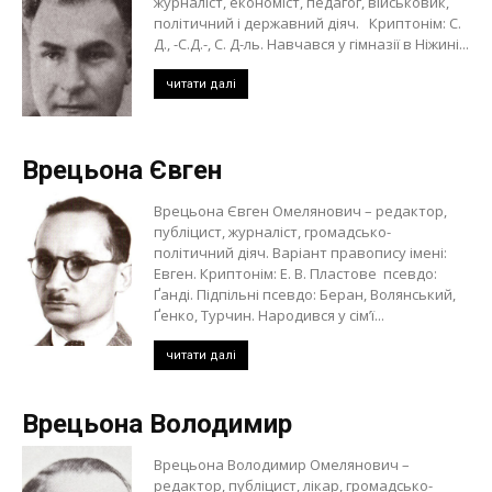
журналіст, економіст, педагог, військовик,
політичний і державний діяч. Криптонім: С.
Д., -С.Д.-, С. Д-ль. Навчався у гімназії в Ніжині...
читати далі
Врецьона Євген
Врецьона Євген Омелянович – редактор,
публіцист, журналіст, громадсько-
політичний діяч. Варіант правопису імені:
Евген. Криптонім: Е. В. Пластове псевдо:
Ґанді. Підпільні псевдо: Беран, Волянський,
Ґенко, Турчин. Народився у сім’ї...
читати далі
Врецьона Володимир
Врецьона Володимир Омелянович –
редактор, публіцист, лікар, громадсько-