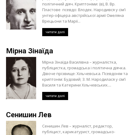
політичний діяч. Криптоніми: (в), В. Вр.
Пластове псевдо: Влодек. Народився у сім’ї
унтер-офіцера австрійської армії Омеляна
Врецьони та Марії...
читати далі
Мірна Зінаїда
Мірна Зінаїда Василівна – журналістка,
публіцистка, громадська і політична діячка.
Дівоче прізвище: Хільчевська. Псевдонім та
криптонім: Будовий; З. М. Народилася у сім’ї
Василя та Катерини Хільчевських....
читати далі
Сенишин Лев
Сенишин Лев – журналіст, редактор,
публіцист, карикатурист, громадсько-