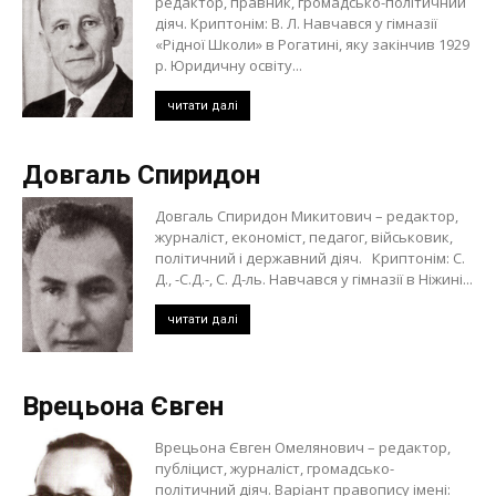
редактор, правник, громадсько-політичний
діяч. Криптонім: В. Л. Навчався у гімназії
«Рідної Школи» в Рогатині, яку закінчив 1929
р. Юридичну освіту...
читати далі
Довгаль Спиридон
Довгаль Спиридон Микитович – редактор,
журналіст, економіст, педагог, військовик,
політичний і державний діяч. Криптонім: С.
Д., -С.Д.-, С. Д-ль. Навчався у гімназії в Ніжині...
читати далі
Врецьона Євген
Врецьона Євген Омелянович – редактор,
публіцист, журналіст, громадсько-
політичний діяч. Варіант правопису імені: