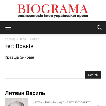
BIOGRAMA
додому
теги
Вовків
тег: Вовків
Кравців Зиновія
Литвин Василь
Литвин Василь – журналіст, публіцист,