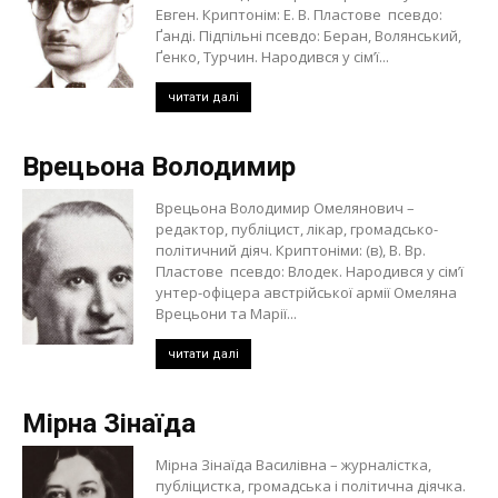
Евген. Криптонім: Е. В. Пластове псевдо:
Ґанді. Підпільні псевдо: Беран, Волянський,
Ґенко, Турчин. Народився у сім’ї...
читати далі
Врецьона Володимир
Врецьона Володимир Омелянович –
редактор, публіцист, лікар, громадсько-
політичний діяч. Криптоніми: (в), В. Вр.
Пластове псевдо: Влодек. Народився у сім’ї
унтер-офіцера австрійської армії Омеляна
Врецьони та Марії...
читати далі
Мірна Зінаїда
Мірна Зінаїда Василівна – журналістка,
публіцистка, громадська і політична діячка.