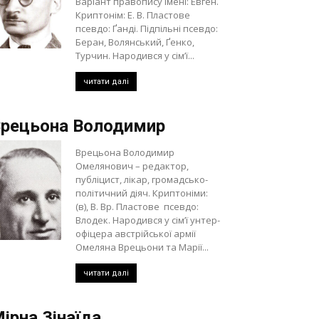
Варіант правопису імені: Евген.
Криптонім: Е. В. Пластове
псевдо: Ґанді. Підпільні псевдо:
Беран, Волянський, Ґенко,
Турчин. Народився у сім’ї...
читати далі
рецьона Володимир
Врецьона Володимир
Омелянович – редактор,
публіцист, лікар, громадсько-
політичний діяч. Криптоніми:
(в), В. Вр. Пластове псевдо:
Влодек. Народився у сім’ї унтер-
офіцера австрійської армії
Омеляна Врецьони та Марії...
читати далі
ірна Зінаїда