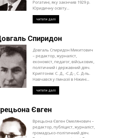
Рогатині, яку закінчив 1929 р.
Юридичну освіту...
читати далі
овгаль Спиридон
Довгаль Спиридон Микитович
– редактор, журналіст,
економіст, педагог, військовик,
політичний і державний діяч.
Криптонім: С. Д., -С.Д.-, С. Д-ль.
Навчався у гімназії в Ніжині...
читати далі
рецьона Євген
Врецьона Євген Омелянович –
редактор, публіцист, журналіст,
громадсько-політичний діяч.