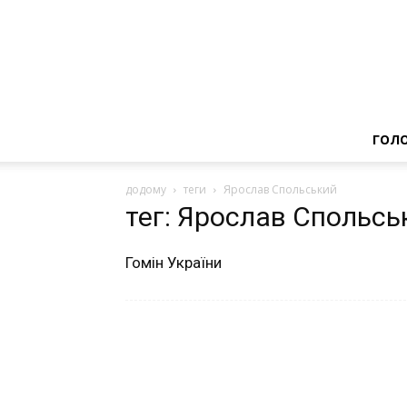
ГОЛ
додому
теги
Ярослав Спольський
тег: Ярослав Спольсь
Гомін України