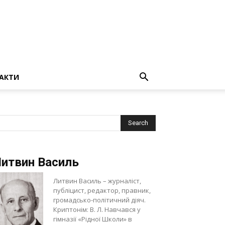
АКТИ
итвин Василь
Литвин Василь – журналіст,
публіцист, редактор, правник,
громадсько-політичний діяч.
Криптонім: В. Л. Навчався у
гімназії «Рідної Школи» в