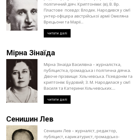
політичний діяч. Криптоніми: (в), В. Вр.
Пластове псевдо: Влодек. Народився у сім’ї
унтер-офіцера австрійської армії Омеляна
Врецьони та Марії...
читати далі
Мірна Зінаїда
Мірна Зінаїда Василівна – журналістка,
публіцистка, громадська і політична діячка.
Дівоче прізвище: Хільчевська. Псевдонім та
криптонім: Будовий; З. М. Народилася у сім’ї
Василя та Катерини Хільчевських....
читати далі
Сенишин Лев
Сенишин Лев – журналіст, редактор,
публіцист, карикатурист, громадсько-