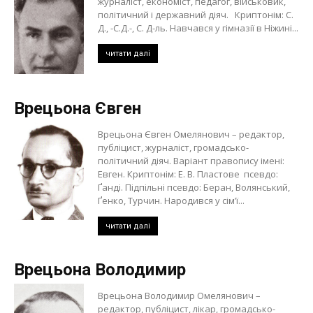
журналіст, економіст, педагог, військовик,
політичний і державний діяч. Криптонім: С.
Д., -С.Д.-, С. Д-ль. Навчався у гімназії в Ніжині...
читати далі
Врецьона Євген
Врецьона Євген Омелянович – редактор,
публіцист, журналіст, громадсько-
політичний діяч. Варіант правопису імені:
Евген. Криптонім: Е. В. Пластове псевдо:
Ґанді. Підпільні псевдо: Беран, Волянський,
Ґенко, Турчин. Народився у сім’ї...
читати далі
Врецьона Володимир
Врецьона Володимир Омелянович –
редактор, публіцист, лікар, громадсько-