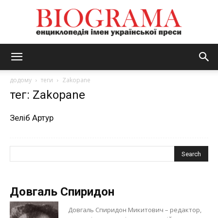
BIOGRAMA
додому
теги
Zakopane
тег: Zakopane
Зеліб Артур
Довгаль Спиридон
Довгаль Спиридон Микитович – редактор,