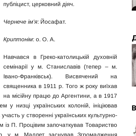
публіцист, церковний діяч.
Чернече ім’я
: Йосафат.
Д
Криптонім
: о. О. А.
Навчався в Греко-католицькій духовній
семінарії у м. Станиславів (тепер – м.
Івано-Франківськ). Висвячений на
священника в 1911 р. Того ж року виїхав
на місійну працю до Аргентини, а в 1917
м у низці українських колоній, ініціював
В
 участь у створенні українських культурно-
зом із П. Процівим започаткував Товариство
 р. у м. Маллет заснував Згромадження