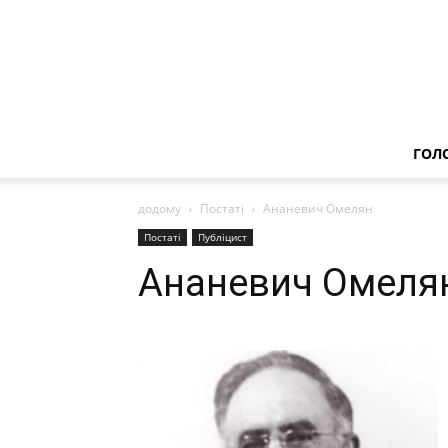
ГОЛ
додому
Постаті
Ананевич Омелян
Постаті
Публіцист
Ананевич Омеля