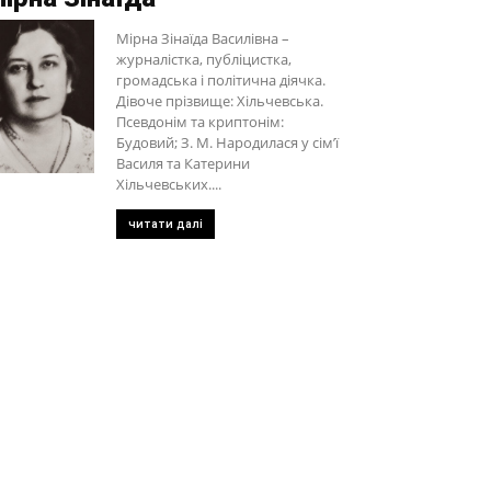
Мірна Зінаїда Василівна –
журналістка, публіцистка,
громадська і політична діячка.
Дівоче прізвище: Хільчевська.
Псевдонім та криптонім:
Будовий; З. М. Народилася у сім’ї
Василя та Катерини
Хільчевських....
читати далі