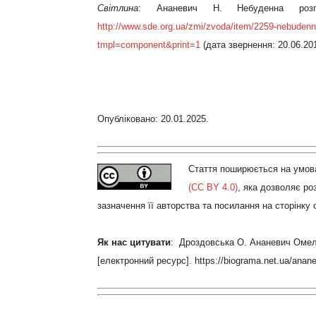
Світлина
: Ананевич Н. Небуденна розп
http://www.sde.org.ua/zmi/zvoda/item/2259-nebudenna
tmpl=component&print=1
(дата звернення: 20.06.201
Опубліковано: 20.01.2025.
Стаття поширюється на умова
(CC BY 4.0)
, яка дозволяє р
зазначення її авторства та посилання на сторінку
Як нас цитувати
: Дроздовська О. Ананевич Оме
[електронний ресурс]. https://biograma.net.ua/anan