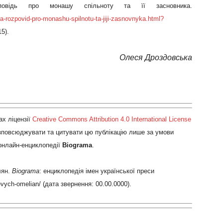
овідь про монашу спільноту та її засновника.
-rozpovid-pro-monashu-spilnotu-ta-jiji-zasnovnyka.html?
5).
Олеся Дроздовська
х ліцензії
Creative Commons Attribution 4.0 International License
озповсюджувати та цитувати цю публікацію лише за умови
 онлайн-енциклопедії
Biograma
.
лян.
Biograma
: енциклопедія імен української преси
evych-omelian/ (дата звернення: 00.00.0000).