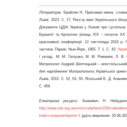
Література
: Брайлян Н. Приховані імена: словни
Львів, 2023. С. 17; Реєстр імен Українського біог
Документи ЦДІА України у Львові про суспільну 
Бразилії та Аргентині (кінець ХІХ – початок ХХ 
краєзнавчої конференції. 12 листопада 2010 р. Л
частина. Париж; Нью-Йорк, 1955. Т. 1. С. 42;
Украї
/ уклад.: М. М. Галушко, М. М. Романюк, Л. В. 
Митрополит Андрей Шептицький – апостольський 
дня народження Митрополита Української греко
Львів, 2015. С. 52, 53, 55; Ясінський Б. Д. Анане
С. 459.
Електронні ресурси
: Ананевич Н. Небуденн
http://www.sde.org.ua/zmi/zvoda/item/2259-nebudenna
tmpl=component&print=1
(дата звернення: 20.06.201