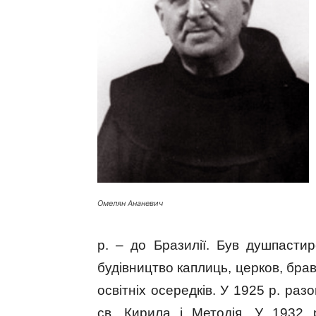
Омелян Ананевич
р. – до Бразилії. Був душпастире
будівництво каплиць, церков, брав
освітніх осередків. У 1925 р. ра
св. Кирила і Методія. У 1932