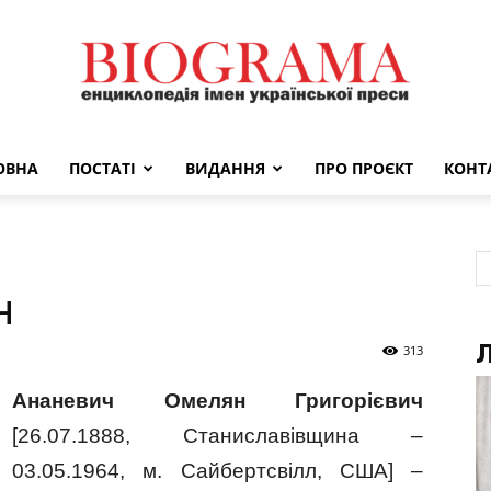
ОВНА
ПОСТАТІ
ВИДАННЯ
ПРО ПРОЄКТ
КОНТ
BIOGRAMA
н
Л
313
Ананевич Омелян Григорієвич
[26.07.1888, Станиславівщина –
03.05.1964, м. Сайбертсвілл, США] –