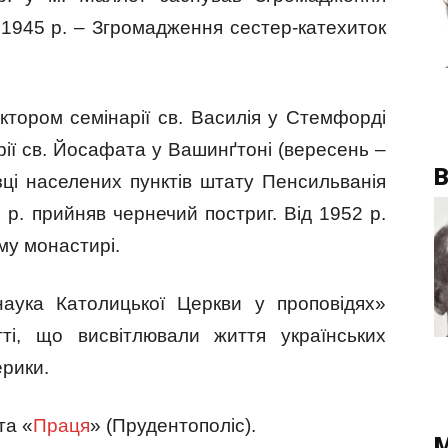
 1945 р. – Згромадження сестер-катехиток
ктором семінарії св. Василія у Стемфорді
рії св. Йосафата у Вашинґтоні (вересень –
В
зці населених пунктів штату Пенсильванія
 р. прийняв чернечий постриг. Від 1952 р.
му монастирі.
наука Католицької Церкви у проповідях»
тті, що висвітлювали життя українських
ерики.
та «
Праця
» (Прудентополіс).
М