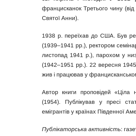
францисканок Третього чину (від
Святої Анни).
1938 р. переїхав до США. Був ре
(1939–1941 рр.), ректором семіна
листопад 1941 р.), парохом у ни
(1942–1951 рр.). 22 вересня 1945
жив і працював у францискансько
Автор книги проповідей «Ціла 
(1954). Публікував у пресі ста
емігрантів у країнах Південної Ам
Публікаторська активність
: газе