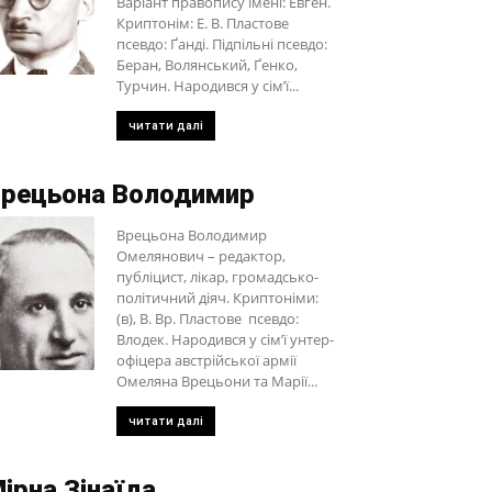
Варіант правопису імені: Евген.
Криптонім: Е. В. Пластове
псевдо: Ґанді. Підпільні псевдо:
Беран, Волянський, Ґенко,
Турчин. Народився у сім’ї...
читати далі
рецьона Володимир
Врецьона Володимир
Омелянович – редактор,
публіцист, лікар, громадсько-
політичний діяч. Криптоніми:
(в), В. Вр. Пластове псевдо:
Влодек. Народився у сім’ї унтер-
офіцера австрійської армії
Омеляна Врецьони та Марії...
читати далі
ірна Зінаїда