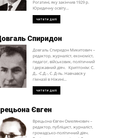
Рогатині, яку закінчив 1929 р.
Юридичну освіту...
читати далі
овгаль Спиридон
Довгаль Спиридон Микитович –
редактор, журналіст, економіст,
педагог, військовик, політичний
і державний діяч. Криптонім: С.
Д., -С.Д.-, С. Д-ль. Навчався у
гімназії в Ніжині...
читати далі
рецьона Євген
Врецьона Євген Омелянович –
редактор, публіцист, журналіст,
громадсько-політичний діяч.