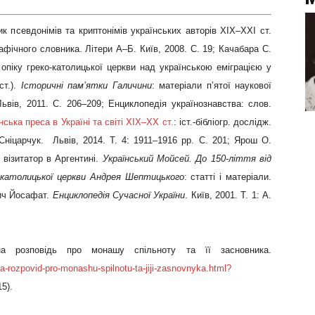
к псевдонімів та криптонімів українських авторів ХІХ–ХХІ ст.
рафічного словника. Літери А–Б. Київ, 2008. С. 19; Качабара С.
опіку греко-католицької церкви над українською еміграцією у
ст.).
Історичні пам’ятки Галичини
: матеріали п’ятої наукової
ьвів, 2011. С. 206–209; Енциклопедія українознавства: слов.
нська преса в Україні та світі XIX–XX ст.
: іст.-бібліогр. дослідж.
Сніцарчук. Львів, 2014. Т. 4: 1911–1916 рр. С. 201; Ярош О.
візитатор в Аргентині.
Український Мойсей. До 150-ліття від
-католицької церкви Андрея Шептицького
: статті і матеріали.
вич Йосафат.
Енциклопедія Сучасної України
. Київ, 2001. Т. 1: А.
а розповідь про монашу спільноту та її засновника.
-rozpovid-pro-monashu-spilnotu-ta-jiji-zasnovnyka.html?
5).