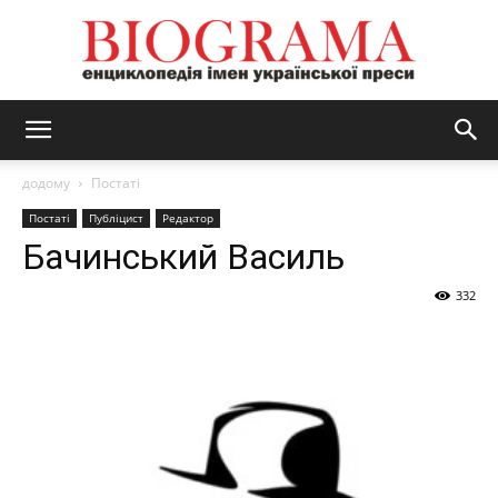
BIOGRAMA
додому
Постаті
Постаті
Публіцист
Редактор
Бачинський Василь
332