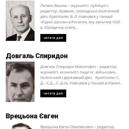
Литвин Василь – журналіст, публіцист,
редактор, правник, громадсько-політичний
діяч. Криптонім: В. Л. Навчався у гімназії
«Рідної Школи» в Рогатині, яку закінчив 1929
р. Юридичну освіту...
читати далі
Довгаль Спиридон
Довгаль Спиридон Микитович – редактор,
журналіст, економіст, педагог, військовик,
політичний і державний діяч. Криптонім: С.
Д., -С.Д.-, С. Д-ль. Навчався у гімназії в Ніжині...
читати далі
Врецьона Євген
Врецьона Євген Омелянович – редактор,