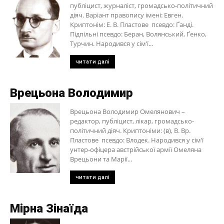
публіцист, журналіст, громадсько-політичний
діяч. Варіант правопису імені: Евген.
Криптонім: Е. В. Пластове псевдо: Ґанді.
Підпільні псевдо: Беран, Волянський, Ґенко,
Турчин. Народився у сім’ї...
читати далі
Врецьона Володимир
Врецьона Володимир Омелянович –
редактор, публіцист, лікар, громадсько-
політичний діяч. Криптоніми: (в), В. Вр.
Пластове псевдо: Влодек. Народився у сім’ї
унтер-офіцера австрійської армії Омеляна
Врецьони та Марії...
читати далі
Мірна Зінаїда