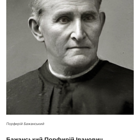
Порфирій Бажанський
Бажанський Порфирій Іванович