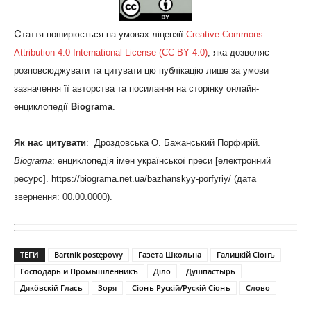
С
таття поширюється на умовах ліцензії
Creative Commons
Attribution 4.0 International License (CC BY 4.0)
, яка дозволяє
розповсюджувати та цитувати цю публікацію лише за умови
зазначення її авторства та посилання на сторінку онлайн-
енциклопедії
Biograma
.
Як нас цитувати
: Дроздовська О. Бажанський Порфирій.
Biograma
: енциклопедія імен української преси [електронний
ресурс]. https://biograma.net.ua/bazhanskyy-porfyriy/
(дата
звернення: 00.00.0000).
ТЕГИ
Bartnik postępowy
Газета Школьна
Галицкій Сіонъ
Господарь и Промышленникъ
Діло
Душпастырь
Дякôвскій Гласъ
Зоря
Сіонъ Рускій/Рускій Сіонъ
Слово