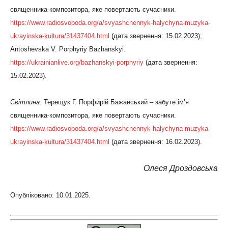
священника-композитора, яке повертають сучасники.
https://www.radiosvoboda.org/a/svyashchennyk-halychyna-muzyka-
ukrayinska-kultura/31437404.html
(
д
ата звернення: 15.02.2023);
Antoshevska V. Porphyriy Bazhanskyi.
https://ukrainianlive.org/bazhanskyi-porphyriy
(дата звернення:
15.02.2023).
Світлина
: Терещук Г. Порфирій Бажанський – забуте ім’я
священника-композитора, яке повертають сучасники.
https://www.radiosvoboda.org/a/svyashchennyk-halychyna-muzyka-
ukrayinska-kultura/31437404.html
(дата звернення: 16.02.2023).
Олеся Дроздовська
Опубліковано: 10.01.2025.