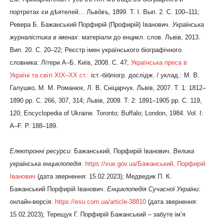
портретах єи дѣятелей… Львôвъ, 1899. Т. І. Вып. 2. С. 100–111;
Ревера Б. Бажанський Порфирій (Профирій) Іванович.
Українська
журналістика в іменах
: матеріали до енцикл. слов. Львів, 2013.
Вип. 20. С. 20–22; Реєстр імен українського біографічного
словника: Літери А–Б. Київ, 2008. С. 47;
Українська преса в
Україні та світі ХІХ–ХХ ст.:
іст.-бібліогр. дослідж. / уклад.: М. В.
Галушко, М. М. Романюк, Л. В. Сніцарчук. Львів, 2007. Т. 1: 1812–
1890 рр. С. 266, 307, 314; Львів, 2009. Т. 2: 1891–1905 рр. С. 119,
120; Encyclopedia of Ukraine. Toronto; Buffalo; London, 1984. Vol. I:
A–F. P. 188–189.
Електронні ресурси
: Бажанський, Порфирій Іванович.
Велика
українська енциклопедія
.
https://vue.gov.ua/Бажанський, Порфирій
Іванович
(дата звернення: 15.02.2023); Медведик П. К.
Бажанський Порфирій Іванович.
Енциклопедія Сучасної України
:
онлайн-версія.
https://esu.com.ua/article-38810
(дата звернення:
15.02.2023); Терещук Г. Порфирій Бажанський – забуте ім’я