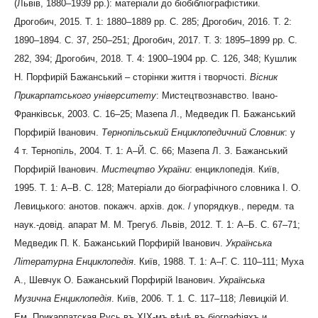
(Львів, 1880–1939 рр.): матеріали до біобібліографістики.
Дрогобич, 2015. Т. 1: 1880–1889 рр. С. 285; Дрогобич, 2016. Т. 2:
1890–1894. С. 37, 250–251; Дрогобич, 2017. Т. 3: 1895–1899 рр. С.
282, 394; Дрогобич, 2018. Т. 4: 1900–1904 рр. С. 126, 348; Кушлик
Н. Порфирій Бажанський – сторінки життя і творчості.
Вісник
Прикарпатського університету
: Мистецтвознавство. Івано-
Франківськ, 2003. С. 16–25; Мазепа Л., Медведик П. Бажанський
Порфирій Іванович.
Тернопільський Енциклопедичний Словник
: у
4 т. Тернопіль, 2004. Т. 1: А–Й. С. 66; Мазепа Л. З. Бажанський
Порфирій Іванович.
Мистецтво України
: енциклопедія. Київ,
1995. Т. 1: А–В. С. 128; Матеріали до біографічного словника І. О.
Левицького: анотов. покажч. архів. док. / упорядкув., передм. та
наук.-довід. апарат М. М. Трегуб. Львів, 2012. Т. 1: А–Б. С. 67–71;
Медведик П. К. Бажанський Порфирій Іванович.
Українська
Літературна Енциклопедія
. Київ, 1988. Т. 1: А–Г. С. 110–111; Муха
А., Шевчук О. Бажанський Порфирій Іванович.
Українська
Музична Енциклопедія
. Київ, 2006. Т. 1. С. 117–118; Левицкій И.
Ем. Прикарпатская Русь въ XIX-мъ вѣцѣ въ біографіяхъ и