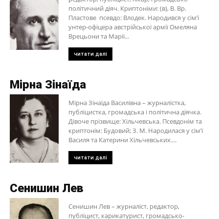
політичний діяч. Криптоніми: (в), В. Вр.
Пластове псевдо: Влодек. Народився у сім’ї
унтер-офіцера австрійської армії Омеляна
Врецьони та Марії...
читати далі
Мірна Зінаїда
Мірна Зінаїда Василівна – журналістка,
публіцистка, громадська і політична діячка.
Дівоче прізвище: Хільчевська. Псевдонім та
криптонім: Будовий; З. М. Народилася у сім’ї
Василя та Катерини Хільчевських....
читати далі
Сенишин Лев
Сенишин Лев – журналіст, редактор,
публіцист, карикатурист, громадсько-