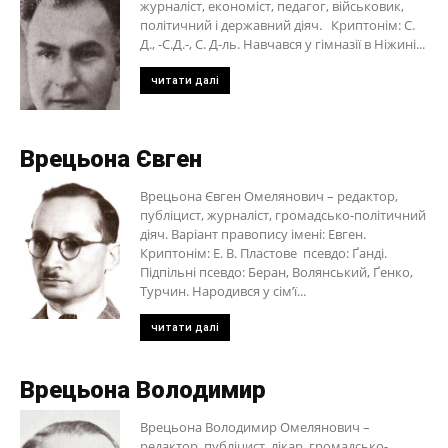
журналіст, економіст, педагог, військовик,
політичний і державний діяч. Криптонім: С.
Д., -С.Д.-, С. Д-ль. Навчався у гімназії в Ніжині...
читати далі
Врецьона Євген
Врецьона Євген Омелянович – редактор,
публіцист, журналіст, громадсько-політичний
діяч. Варіант правопису імені: Евген.
Криптонім: Е. В. Пластове псевдо: Ґанді.
Підпільні псевдо: Беран, Волянський, Ґенко,
Турчин. Народився у сім’ї...
читати далі
Врецьона Володимир
Врецьона Володимир Омелянович –
редактор, публіцист, лікар, громадсько-