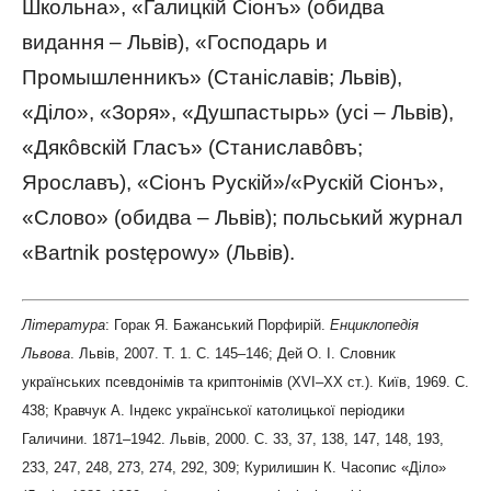
Школьна», «Галицкій Сіонъ» (обидва
видання – Львів), «Господарь и
Промышленникъ» (Станіславів; Львів),
«Діло», «Зоря», «Душпастырь» (усі – Львів),
«Дякôвскій Гласъ» (Станиславôвъ;
Ярославъ), «Сіонъ Рускій»/«Рускій Сіонъ»,
«Слово» (обидва – Львів); польський журнал
«Bartnik postępowy» (Львів).
Література
: Горак Я. Бажанський Порфирій.
Енциклопедія
Львова
. Львів, 2007. Т. 1. С. 145–146; Дей О. І. Словник
українських псевдонімів та криптонімів (ХVI–ХХ ст.). Київ, 1969. С.
438; Кравчук А. Індекс української католицької періодики
Галичини. 1871–1942. Львів, 2000. С. 33, 37, 138, 147, 148, 193,
233, 247, 248, 273, 274, 292, 309; Курилишин К. Часопис «Діло»