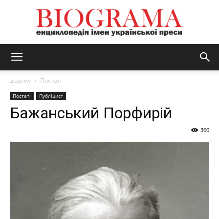
BIOGRAMA
додому
Постаті
Постаті
Публіцист
Бажанський Порфирій
360