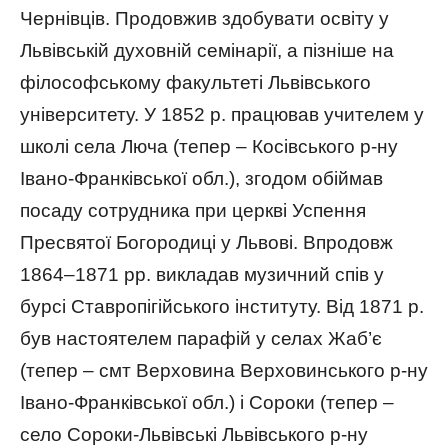
Чернівців. Продовжив здобувати освіту у
Львівській духовній семінарії, а пізніше на
філософському факультеті Львівського
університету. У 1852 р. працював учителем у
школі села Люча (тепер – Косівського р-ну
Івано-Франківської обл.), згодом обіймав
посаду сотрудника при церкві Успення
Пресвятої Богородиці у Львові. Впродовж
1864–1871 рр. викладав музичний спів у
бурсі Ставропігійського інституту. Від 1871 р.
був настоятелем парафій у селах Жаб’є
(тепер – смт Верховина Верховинського р-ну
Івано-Франківської обл.) і Сороки (тепер –
село Сороки-Львівські Львівського р-ну