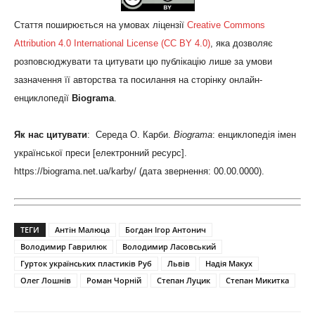
Стаття поширюється на умовах ліцензії
Creative Commons
Attribution 4.0 International License (CC BY 4.0)
, яка дозволяє
розповсюджувати та цитувати цю публікацію лише за умови
зазначення її авторства та посилання на сторінку онлайн-
енциклопедії
Biograma
.
Як нас цитувати
: Середа О. Карби.
Biograma
: енциклопедія імен
української преси [електронний ресурс].
https://biograma.net.ua/karby/
(дата звернення: 00.00.0000).
ТЕГИ
Антін Малюца
Богдан Ігор Антонич
Володимир Гаврилюк
Володимир Ласовський
Гурток українських пластиків Руб
Львів
Надія Макух
Олег Лошнів
Роман Чорній
Степан Луцик
Степан Микитка