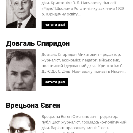
діяч. Криптонім: В. Л. Навчався у гімназії
«Рідної Школи» в Рогатині, яку закінчив 1929
р. Юридичну освіту...
читати далі
Довгаль Спиридон
Довгаль Спиридон Микитович – редактор,
журналіст, економіст, педагог, військовик,
політичний і державний діяч. Криптонім: С.
Д., -С.Д.-, С. Д-ль. Навчався у гімназії в Ніжині...
читати далі
Врецьона Євген
Врецьона Євген Омелянович – редактор,
публіцист, журналіст, громадсько-політичний
діяч. Варіант правопису імені: Евген.