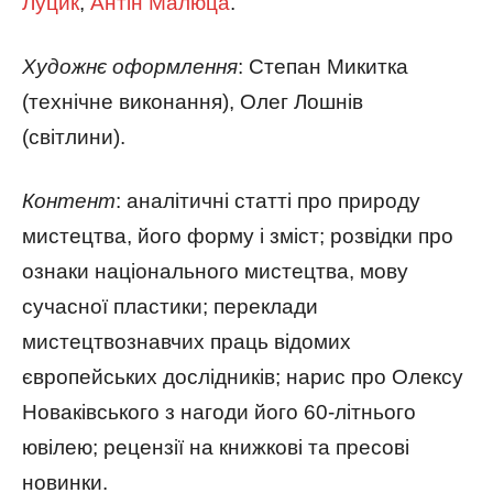
Луцик
,
Антін Малюца
.
Художнє оформлення
: Степан Микитка
(технічне виконання), Олег Лошнів
(світлини).
Контент
: аналітичні статті про природу
мистецтва, його форму і зміст; розвідки про
ознаки національного мистецтва, мову
сучасної пластики; переклади
мистецтвознавчих праць відомих
європейських дослідників; нарис про Олексу
Новаківського з нагоди його 60-літнього
ювілею; рецензії на книжкові та пресові
новинки.