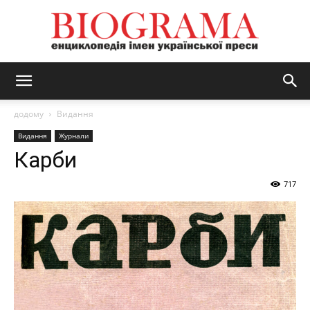
BIOGRAMA
додому
Видання
Видання
Журнали
Карби
717