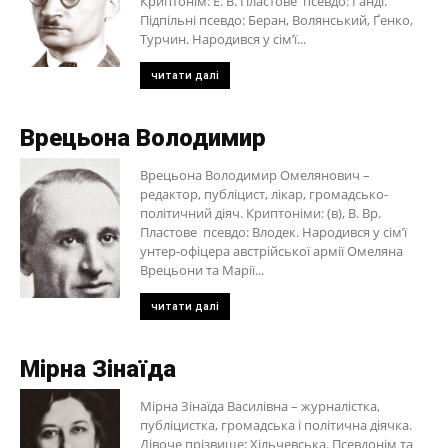
Криптонім: Е. В. Пластове псевдо: Ґанді.
Підпільні псевдо: Беран, Волянський, Ґенко,
Турчин. Народився у сім’ї...
читати далі
Врецьона Володимир
Врецьона Володимир Омелянович –
редактор, публіцист, лікар, громадсько-
політичний діяч. Криптоніми: (в), В. Вр.
Пластове псевдо: Влодек. Народився у сім’ї
унтер-офіцера австрійської армії Омеляна
Врецьони та Марії...
читати далі
Мірна Зінаїда
Мірна Зінаїда Василівна – журналістка,
публіцистка, громадська і політична діячка.
Дівоче прізвище: Хільчевська. Псевдонім та