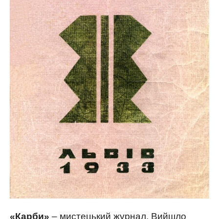
«Карби»
– мистецький журнал. Вийшло